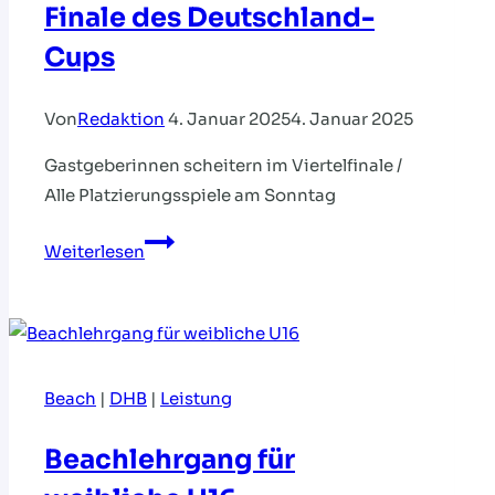
Finale des Deutschland-
Cups
Von
Redaktion
4. Januar 2025
4. Januar 2025
Gastgeberinnen scheitern im Viertelfinale /
Alle Platzierungsspiele am Sonntag
Hessen
Weiterlesen
und
Bayern
im
Finale
des
Beach
|
DHB
|
Leistung
Deutschland-
Cups
Beachlehrgang für