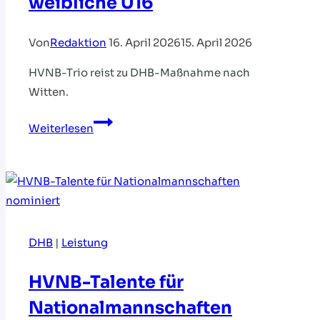
weibliche U16
Von
Redaktion
16. April 2026
15. April 2026
HVNB-Trio reist zu DHB-Maßnahme nach
Witten.
Beachlehrgang
Weiterlesen
für
weibliche
U16
DHB
|
Leistung
HVNB-Talente für
Nationalmannschaften