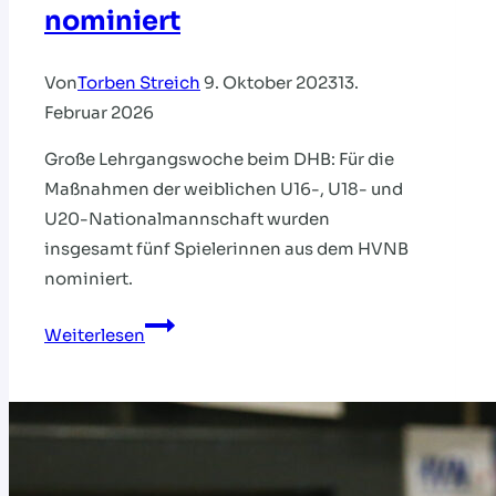
nominiert
Von
Torben Streich
9. Oktober 2023
13.
Februar 2026
Große Lehrgangswoche beim DHB: Für die
Maßnahmen der weiblichen U16-, U18- und
U20-Nationalmannschaft wurden
insgesamt fünf Spielerinnen aus dem HVNB
nominiert.
HVNB-
Weiterlesen
Talente
für
Nationalmannschaften
nominiert