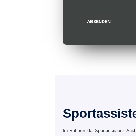
Drag & Drop Files,
C
Erlaubte Dateitypen: .pdf, .jpg
ABSENDEN
Sportassist
Im Rahmen der Sportassistenz-Ausbild