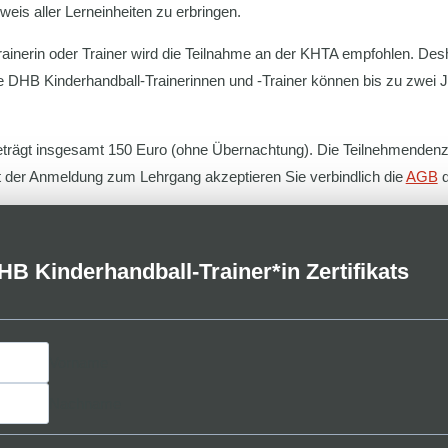
weis aller Lerneinheiten zu erbringen.
s Trainerin oder Trainer wird die Teilnahme an der KHTA empfohlen. De
erte DHB Kinderhandball-Trainerinnen und -Trainer können bis zu zwei
eträgt insgesamt 150 Euro (ohne Übernachtung). Die Teilnehmendenza
t der Anmeldung zum Lehrgang akzeptieren Sie verbindlich die
AGB
d
B Kinderhandball-Trainer*in Zertifikats
Vorname
Nachname