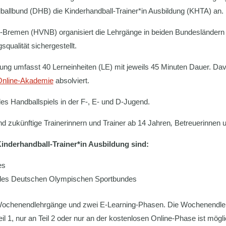
ballbund (DHB) die Kinderhandball-Trainer*in Ausbildung (KHTA) an.
remen (HVNB) organisiert die Lehrgänge in beiden Bundesländern un
qualität sichergestellt.
ldung umfasst 40 Lerneinheiten (LE) mit jeweils 45 Minuten Dauer.
nline-Akademie
absolviert.
es Handballspiels in der F-, E- und D-Jugend.
nd zukünftige Trainerinnern und Trainer ab 14 Jahren
,
Betreuerinnen u
nderhandball-Trainer*in Ausbildung sind:
es
n des Deutschen Olympischen Sportbundes
Wochenendlehrgänge und zwei E-Learning-Phasen. Die Wochenendl
l 1, nur an Teil 2 oder nur an der kostenlosen Online-Phase ist mögl