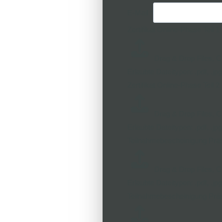
E-Mail
*
Zertifikat Online-Phase Teil 1
Drag & Drop Files,
C
Erlaubte Dateitypen: .pdf, .jpg
Zertifikat Online-Phase Teil 2
Drag & Drop Files,
C
Erlaubte Dateitypen: .pdf, .jpg
Teilnahmebescheinigung Prä
Drag & Drop Files,
C
Erlaubte Dateitypen: .pdf, .jpg
Teilnahmebescheinigung Prä