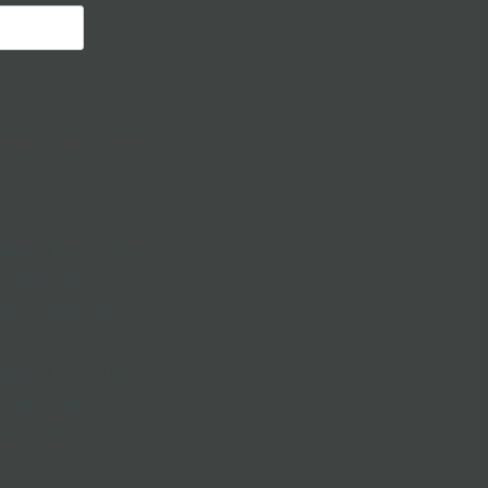
*
hoose Files to Upload
, .jpeg, .png
*
hoose Files to Upload
, .jpeg, .png
senz-Phase Teil 1
*
hoose Files to Upload
, .jpeg, .png
senz-Phase Teil 2
*