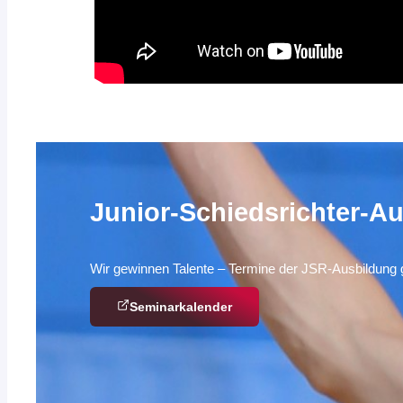
Junior-Schiedsrichter-A
Wir gewinnen Talente – Termine der JSR-Ausbildung 
Seminar­kalender