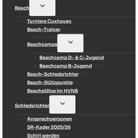
UNTERMENÜ
Beach
UMSCHALTEN
Turniere Cuxhaven
Beach-Trainer
UNTERMENÜ
Beachcamps
UMSCHALTEN
Beachcamp D- & C-Jugend
Beachcamp B-Jugend
Beach-Schiedsrichter
Beach-Stützpunkte
Beachplätze im HVNB
UNTERMENÜ
Schiedsrichter
UMSCHALTEN
Ansprechpersonen
SR-Kader 2025/26
Schiri werden