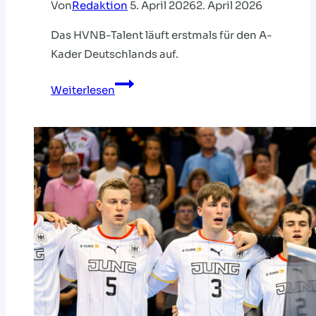
Von
Redaktion
5. April 2026
2. April 2026
Das HVNB-Talent läuft erstmals für den A-
Kader Deutschlands auf.
Rohr
Weiterlesen
nominiert
für
A-
Nationalmannschaft