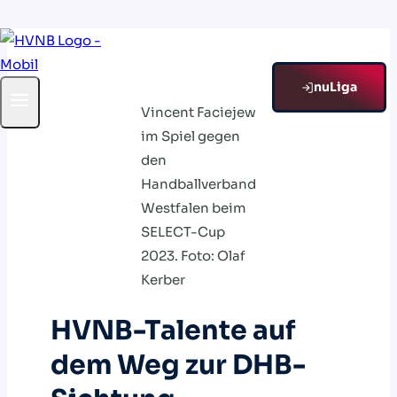
Zum
Inhalt
springen
nuLiga
Vincent Faciejew
im Spiel gegen
den
Handballverband
Westfalen beim
SELECT-Cup
2023. Foto: Olaf
Kerber
HVNB-Talente auf
dem Weg zur DHB-