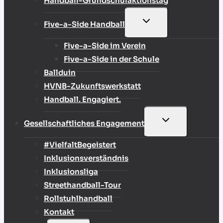
Handball-Grundschulaktionstag
UNTERMENÜ
Five-a-Side Handball
UMSCHALTEN
Five-a-Side im Verein
Five-a-Side in der Schule
Ballduin
HVNB-Zukunftswerkstatt
Handball. Engagiert.
UNTERMENÜ
Gesellschaftliches Engagement
UMSCHALTEN
#VielfaltBegeistert
Inklusionsverständnis
Inklusionsliga
Streethandball-Tour
Rollstuhlhandball
Kontakt