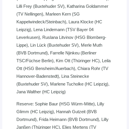
Lilli Frey (Buxtehuder SV), Katharina Goldammer
(TV Nellingen), Marleen Kern (SG
Kappelwindeck/Steinbach), Laura Klocke (HC
Leipzig), Lena Lindemann (TSV Bayer 04
Leverkusen), Ruslana Litvinov (HSG Blomberg-
Lippe), Lin Lück (Buxtehuder SV), Merle Muth
(BVB Dortmund), Farrelle Njinkeu (Berliner
TSC/Füchse Berlin), Kim Ott (Thüringer HC), Leila
Ott (HSG Bensheim/Auerbach), Chiara Rohr (TV
Hannover-Badenstedt), Lina Steinecke
(Buxtehuder SV), Marlene Tucholke (HC Leipzig),
Jana Walther (HC Leipzig)
Reserve: Sophie Baur (HSG Würm-Mitte), Lilly
Glimm (HC Leipzig), Hannah Gutzeit (BVB
Dortmund), Frida Heimann (BVB Dortmund), Lilly
Janßen (Thüringer HC), Elies Mertens (TV