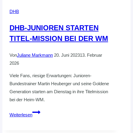
HVNB-
DHB
TALENTE
UNTER
DHB-JUNIOREN STARTEN
SCHWIERIGEN
TITEL-MISSION BEI DER WM
VORAUSSETZUNGEN
Von
Juliane Markmann
20. Juni 2023
13. Februar
2026
Viele Fans, riesige Erwartungen: Junioren-
Bundestrainer Martin Heuberger und seine Goldene
Generation starten am Dienstag in ihre Titelmission
bei der Heim-WM.
DHB-
Weiterlesen
JUNIOREN
STARTEN