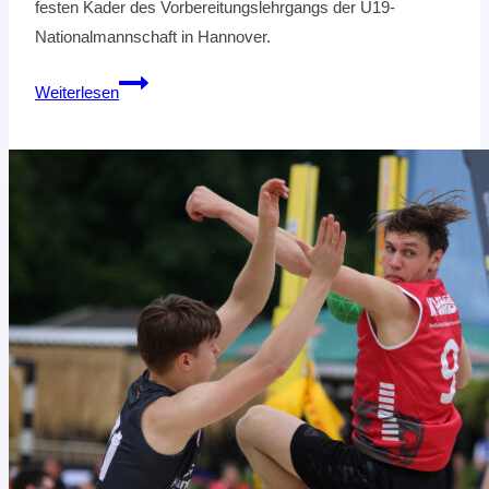
festen Kader des Vorbereitungslehrgangs der U19-
Nationalmannschaft in Hannover.
4-
Weiterlesen
NATIONEN-
TURNIER
DER
WEIBLICHEN
U19-
NATIONALMANNSCHAFT
IN
PARIS