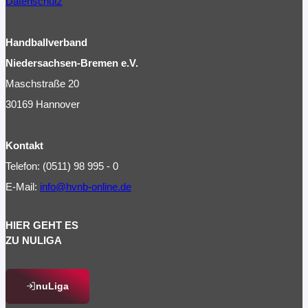
Datenschutz
Handballverband
Niedersachsen-Bremen e.V.
Maschstraße 20
30169 Hannover
Kontakt
Telefon: (0511) 98 995 - 0
E-Mail:
info@hvnb-online.de
HIER GEHT ES
ZU NULIGA
nuLiga