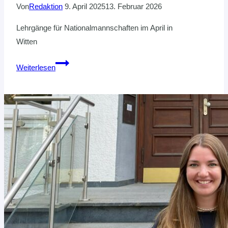
Von
Redaktion
9. April 2025
13. Februar 2026
Lehrgänge für Nationalmannschaften im April in
Witten
Beachhandball:
Weiterlesen
Männer
und
U17
mit
geballter
HVNB-
Power