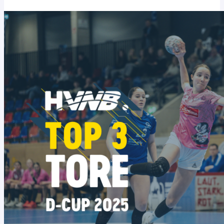
STARTEN
TITEL-
MISSION
BEI
DER
WM