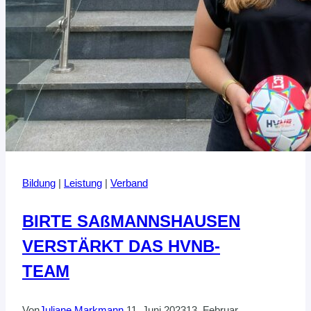
Bildung
|
Leistung
|
Verband
BIRTE SAßMANNSHAUSEN
VERSTÄRKT DAS HVNB-
TEAM
Von
Juliane Markmann
11. Juni 2023
13. Februar