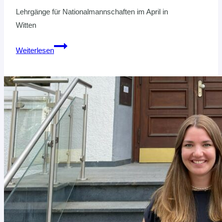
Lehrgänge für Nationalmannschaften im April in
Witten
Beachhandball:
Weiterlesen
Männer
und
U17
mit
geballter
HVNB-
Power