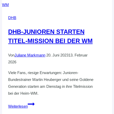
DER
HVNB-
DHB
TALENTE
UNTER
DHB-JUNIOREN STARTEN
SCHWIERIGEN
TITEL-MISSION BEI DER WM
VORAUSSETZUNGEN
Von
Juliane Markmann
20. Juni 2023
13. Februar
2026
Viele Fans, riesige Erwartungen: Junioren-
Bundestrainer Martin Heuberger und seine Goldene
Generation starten am Dienstag in ihre Titelmission
bei der Heim-WM.
DHB-
Weiterlesen
JUNIOREN