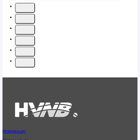
TITEL-
MISSION
BEI
DER
WM
Impressum