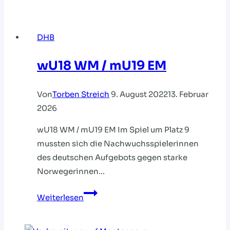
Unicorns
sind
DHB
Vizemeister
wU18 WM / mU19 EM
Von
Torben Streich
9. August 2022
13. Februar
2026
wU18 WM / mU19 EM Im Spiel um Platz 9
mussten sich die Nachwuchsspielerinnen
des deutschen Aufgebots gegen starke
Norwegerinnen…
wU18
Weiterlesen
WM
/