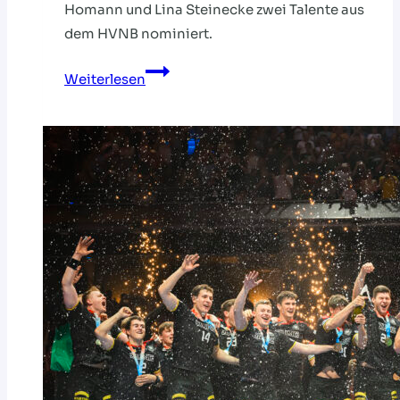
Homann und Lina Steinecke zwei Talente aus
dem HVNB nominiert.
Vorbereitung
Weiterlesen
auf
Montenegro