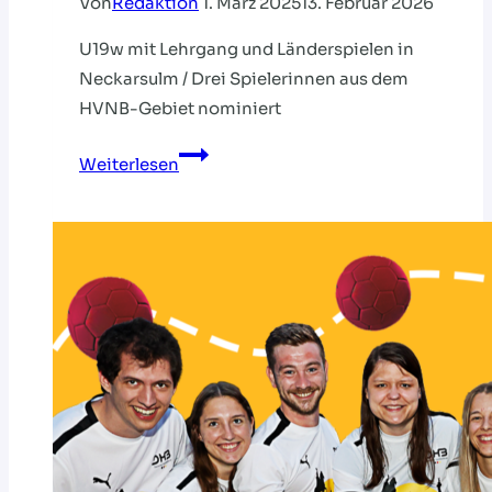
Von
Redaktion
1. März 2025
13. Februar 2026
U19w mit Lehrgang und Länderspielen in
Neckarsulm / Drei Spielerinnen aus dem
HVNB-Gebiet nominiert
Jahresstart
Weiterlesen
mit
Duellen
gegen
die
Schweiz