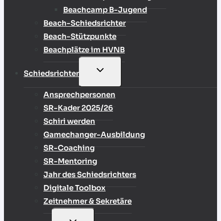
Beachcamp B-Jugend
Beach-Schiedsrichter
Beach-Stützpunkte
Beachplätze im HVNB
UNTERMENÜ
Schiedsrichter
UMSCHALTEN
Ansprechpersonen
SR-Kader 2025/26
Schiri werden
Gamechanger-Ausbildung
SR-Coaching
SR-Mentoring
Jahr des Schiedsrichters
Digitale Toolbox
Zeitnehmer & Sekretäre
UNTERMENÜ