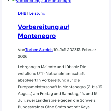
mU19
EM
DHB
|
Leistung
Vorbereitung auf
Montenegro
Von
Torben Streich
10. Juli 2023
13. Februar
2026
Lehrgang in Malente und Lübeck: Die
weibliche U17-Nationalmannschaft
absolviert in Vorbereitung auf die
Europameisterschaft in Montenegro (2. bis 13.
August) am Freitag und Samstag, 14. und 15.
Juli, zwei Länderspiele gegen die Schweiz.
Bundestrainer Gino Smits hat mit Kaya