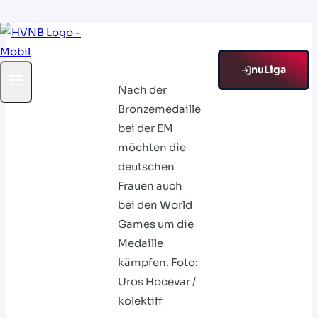
Zum
Inhalt
springen
nuLiga
Nach der
Bronzemedaille
bei der EM
möchten die
deutschen
Frauen auch
bei den World
Games um die
Medaille
kämpfen. Foto:
Uros Hocevar /
kolektiff