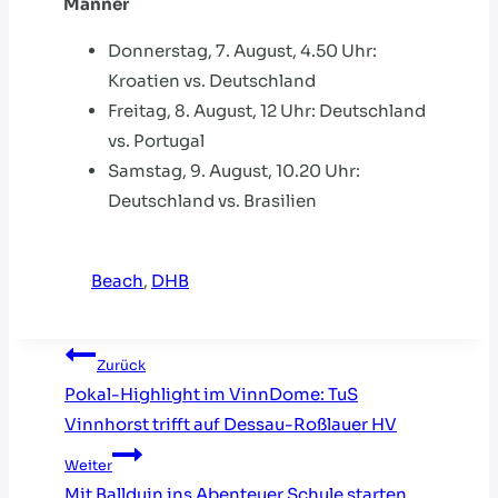
Männer
Donnerstag, 7. August, 4.50 Uhr:
Kroatien vs. Deutschland
Freitag, 8. August, 12 Uhr: Deutschland
vs. Portugal
Samstag, 9. August, 10.20 Uhr:
Deutschland vs. Brasilien
Beach
, 
DHB
Beitragsnavigation
Zurück
Pokal-Highlight im VinnDome: TuS
Vinnhorst trifft auf Dessau-Roßlauer HV
Weiter
Mit Ballduin ins Abenteuer Schule starten