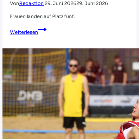
Von
Redaktion
29. Juni 2026
29. Juni 2026
Frauen landen auf Platz fünf.
Historischer
Weiterlesen
Erfolg:
DHB-
Männer
sind
Beachhandball-
Weltmeister