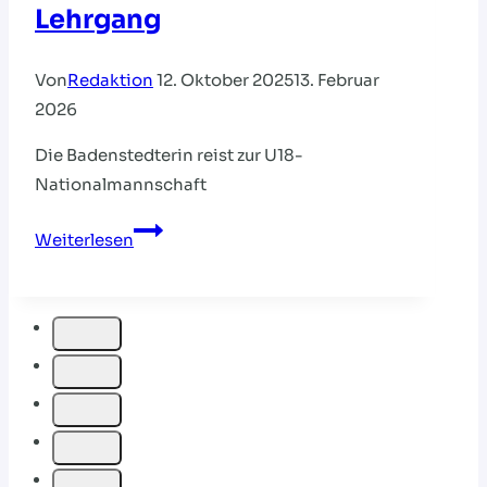
Lehrgang
Von
Redaktion
12. Oktober 2025
13. Februar
2026
Die Badenstedterin reist zur U18-
Nationalmannschaft
Willuhn
Weiterlesen
nominiert
für
DHB-
Lehrgang