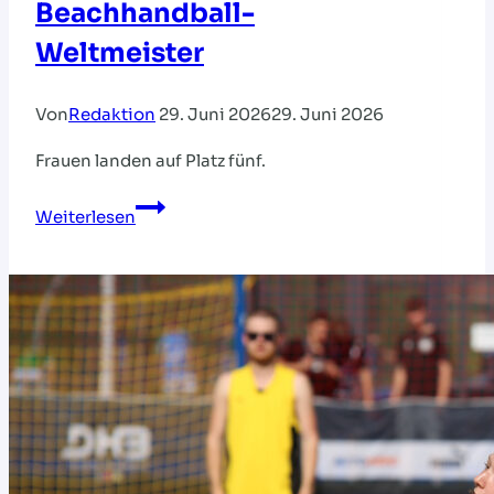
Beachhandball-
Weltmeister
Von
Redaktion
29. Juni 2026
29. Juni 2026
Frauen landen auf Platz fünf.
Historischer
Weiterlesen
Erfolg:
DHB-
Männer
sind
Beachhandball-
Weltmeister