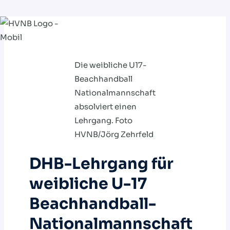
Zum
Inhalt
springen
Die weibliche U17-
Beachhandball
Nationalmannschaft
absolviert einen
Lehrgang. Foto
HVNB/Jörg Zehrfeld
DHB-Lehrgang für
weibliche U-17
Beachhandball-
Nationalmannschaft