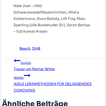
Nele Jost – HSG
Schwanewede/Neuenkirchen, Alisha
Küstermann, Runa Batista, Lilli Frey, Malu
Sperling (alle Buxtehuder SV), Sarah Berlips
– TuS Komet Arsten
Beach
, 
DHB
Beitragsnavigation
Zurück
Trauer um Reiner Witte
Weiter
AGILE LERNMETHODEN FÜR GELINGENDES
COACHING
Ähnliche Beiträge