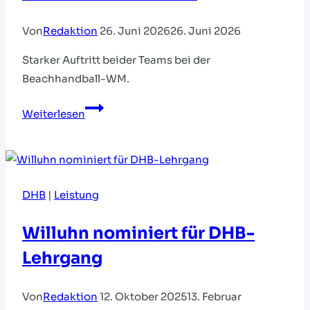
Von
Redaktion
26. Juni 2026
26. Juni 2026
Starker Auftritt beider Teams bei der
Beachhandball-WM.
Männer
Weiterlesen
und
Frauen
spielen
sich
DHB
|
Leistung
ins
Viertelfinale
Willuhn nominiert für DHB-
Lehrgang
Von
Redaktion
12. Oktober 2025
13. Februar