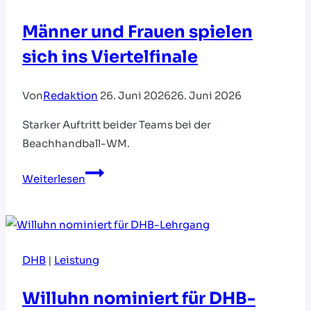
Männer und Frauen spielen
sich ins Viertelfinale
Von
Redaktion
26. Juni 2026
26. Juni 2026
Starker Auftritt beider Teams bei der
Beachhandball-WM.
Männer
Weiterlesen
und
Frauen
spielen
sich
DHB
|
Leistung
ins
Viertelfinale
Willuhn nominiert für DHB-