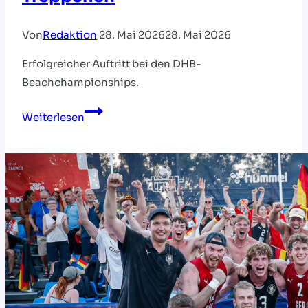
Von
Redaktion
28. Mai 2026
28. Mai 2026
Erfolgreicher Auftritt bei den DHB-
Beachchampionships.
HVNB-
Weiterlesen
Teams
auf
dem
Treppchen