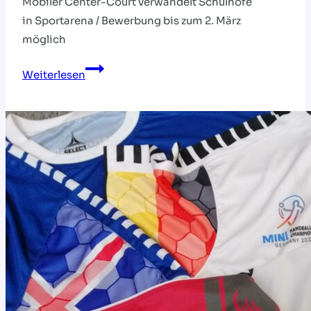
Mobiler Center-Court verwandelt Schulhöfe
in Sportarena / Bewerbung bis zum 2. März
möglich
Die
Weiterlesen
HVNB-
Streethandball-
Tour
kommt!