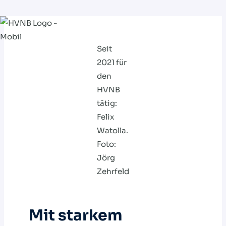
Zum
Inhalt
Seit
springen
2021 für
den
HVNB
tätig:
Felix
Watolla.
Foto:
Jörg
Zehrfeld
Mit starkem