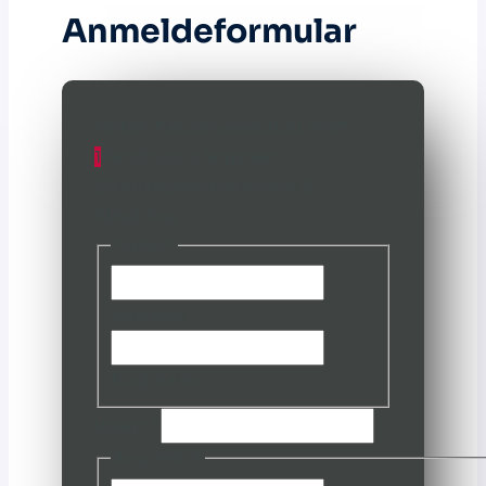
Anmeldeformular
HVNB-Zukunftswerkstatt 2027
1
Persönliche Angaben
2
Zahlungsinformationen &
Abschluss
Name
*
Vorname
Nachname
Verein
*
Anschrift
*