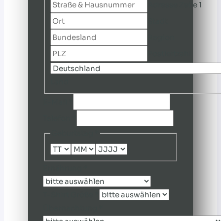
Adresse Zeile 1
Stadt
Region
Postleitzahl
Land
E-Mail
*
Telefon
*
Geburtstag
*
Ernährung
*
T-Shirt Größe
*
Übernachtung
*