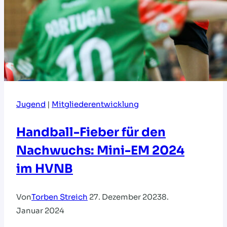
Jugend
|
Mitgliederentwicklung
Handball-Fieber für den
Nachwuchs: Mini-EM 2024
im HVNB
Von
Torben Streich
27. Dezember 2023
8.
Januar 2024