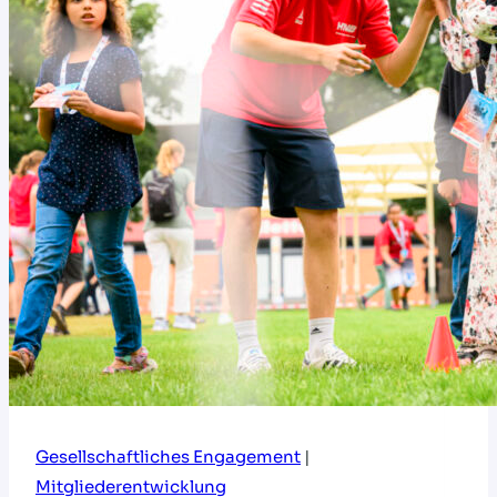
im
HVNB
Gesellschaftliches Engagement
|
Mitgliederentwicklung