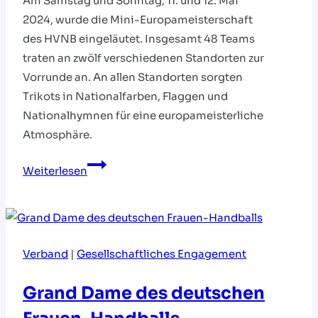
Am Samstag und Sonntag, 11. und 12. Mai
2024, wurde die Mini-Europameisterschaft
des HVNB eingeläutet. Insgesamt 48 Teams
traten an zwölf verschiedenen Standorten zur
Vorrunde an. An allen Standorten sorgten
Trikots in Nationalfarben, Flaggen und
Nationalhymnen für eine europameisterliche
Atmosphäre.
Mini-
Weiterlesen
EM:
Europameisterliche
Atmosphäre
an
Verband
|
Gesellschaftliches Engagement
zwölf
Standorten
Grand Dame des deutschen