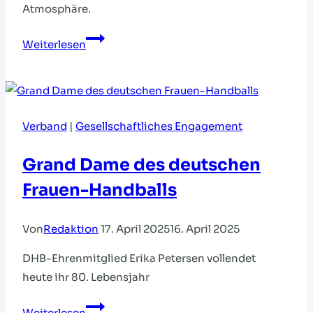
Atmosphäre.
Mini-
Weiterlesen
EM:
Europameisterliche
Atmosphäre
an
Verband
|
Gesellschaftliches Engagement
zwölf
Standorten
Grand Dame des deutschen
Frauen-Handballs
Von
Redaktion
17. April 2025
16. April 2025
DHB-Ehrenmitglied Erika Petersen vollendet
heute ihr 80. Lebensjahr
Grand
Weiterlesen