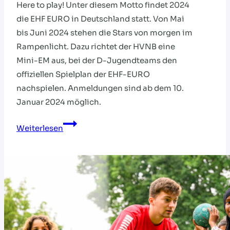
Here to play! Unter diesem Motto findet 2024
die EHF EURO in Deutschland statt. Von Mai
bis Juni 2024 stehen die Stars von morgen im
Rampenlicht. Dazu richtet der HVNB eine
Mini-EM aus, bei der D-Jugendteams den
offiziellen Spielplan der EHF-EURO
nachspielen. Anmeldungen sind ab dem 10.
Januar 2024 möglich.
Handball-
Weiterlesen
Fieber
für
den
Nachwuchs:
Mini-
EM
2024