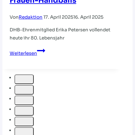
Frauen-Handballs
Von
Redaktion
17. April 2025
16. April 2025
DHB-Ehrenmitglied Erika Petersen vollendet
heute ihr 80. Lebensjahr
Grand
Weiterlesen
Dame
des
deutschen
Frauen-
Handballs