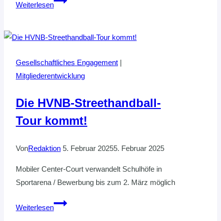
Weiterlesen
Lehrkraftzertifikat
in
Eyendorf
erfolgreich
Gesellschaftliches Engagement
|
durchgeführt
Mitgliederentwicklung
Die HVNB-Streethandball-
Tour kommt!
Von
Redaktion
5. Februar 2025
5. Februar 2025
Mobiler Center-Court verwandelt Schulhöfe in
Sportarena / Bewerbung bis zum 2. März möglich
Die
Weiterlesen
HVNB-