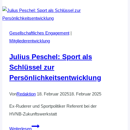
Streethandball-
Tour
kommt!
Gesellschaftliches Engagement
|
Mitgliederentwicklung
Julius Peschel: Sport als
Schlüssel zur
Persönlichkeitsentwicklung
Von
Redaktion
18. Februar 2025
18. Februar 2025
Ex-Ruderer und Sportpolitiker Referent bei der
HVNB-Zukunftswerkstatt
Julius
Weiterlesen