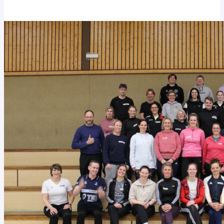
Stars
ganz
groß:
Handball-
Mini-
WM