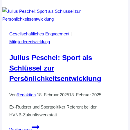
Streethandball-
Tour
kommt!
Gesellschaftliches Engagement
|
Mitgliederentwicklung
Julius Peschel: Sport als
Schlüssel zur
Persönlichkeitsentwicklung
Von
Redaktion
18. Februar 2025
18. Februar 2025
Ex-Ruderer und Sportpolitiker Referent bei der
HVNB-Zukunftswerkstatt
Julius
Weiterlesen