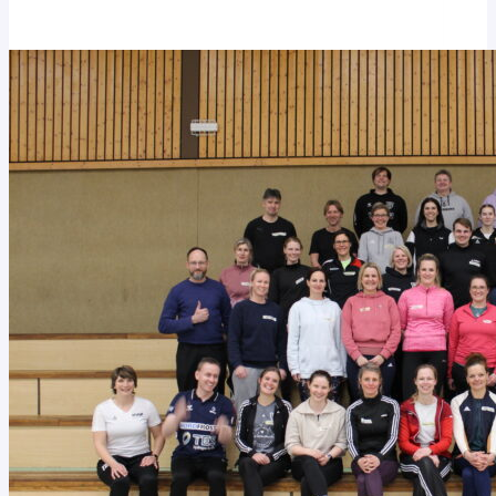
Stars
ganz
groß:
Handball-
Mini-
WM