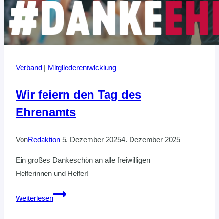
Verband
|
Mitgliederentwicklung
Wir feiern den Tag des
Ehrenamts
Von
Redaktion
5. Dezember 2025
4. Dezember 2025
Ein großes Dankeschön an alle freiwilligen
Helferinnen und Helfer!
Wir
Weiterlesen
feiern