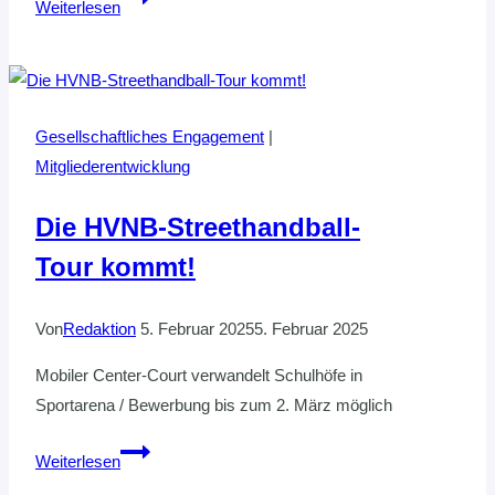
Weiterlesen
Lehrkraftzertifikat
in
Eyendorf
erfolgreich
Gesellschaftliches Engagement
|
durchgeführt
Mitgliederentwicklung
Die HVNB-Streethandball-
Tour kommt!
Von
Redaktion
5. Februar 2025
5. Februar 2025
Mobiler Center-Court verwandelt Schulhöfe in
Sportarena / Bewerbung bis zum 2. März möglich
Die
Weiterlesen
HVNB-