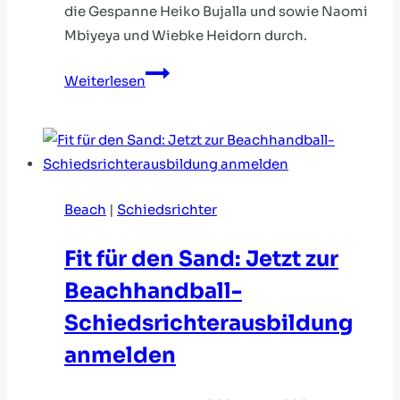
die Gespanne Heiko Bujalla und sowie Naomi
Mbiyeya und Wiebke Heidorn durch.
Mia
Weiterlesen
Louisa
Knoblauch
gewinnt
Wahl
zum
Beach
|
Schiedsrichter
Schiri
des
Fit für den Sand: Jetzt zur
Monats
Beachhandball-
März
Schiedsrichterausbildung
anmelden