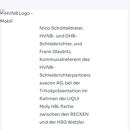
Zum
Inhalt
Nico Schötteldreier,
springen
HVNB- und DHB-
Schiedsrichter, und
Frank Glaubitz,
Kommunalreferent des
HVNB-
Schiedsrichterpartners
avacon AG, bei der
Trikotpräsentation im
Rahmen der LIQUI
Moly HBL Partie
zwischen den RECKEN
und der HSG Wetzlar.