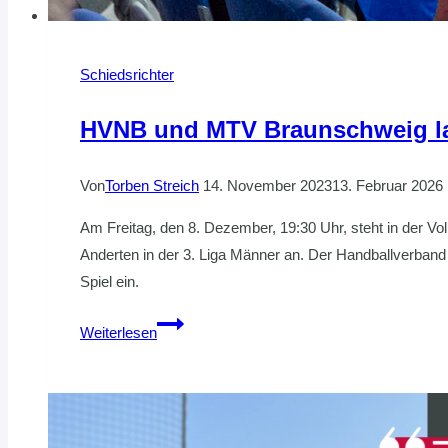
Schiedsrichter
HVNB und MTV Braunschweig lad
Von
Torben Streich
14. November 2023
13. Februar 2026
Am Freitag, den 8. Dezember, 19:30 Uhr, steht in de
Anderten in der 3. Liga Männer an. Der Handballverba
Spiel ein.
HVNB
Weiterlesen
und
MTV
Braunschweig
laden