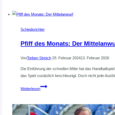
beim
Buxtehuder
SV
Schiedsrichter
Pfiff des Monats: Der Mittelanwu
Von
Torben Streich
29. Februar 2024
13. Februar 2026
Die Einführung der schnellen Mitte hat das Handballspie
das Spiel zusätzlich beschleunigt. Doch nicht jede Ausfü
Pfiff
Weiterlesen
des
Monats:
Der
Mittelanwurf