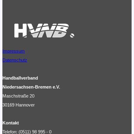
Trainerseminar
Spezial
Impressum
Datenschutz
Handballverband
Niedersachsen-Bremen e.V.
Maschstraße 20
30169 Hannover
Kontakt
Telefon: (0511) 98 995 - 0