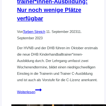
trainer*innen-Ausbildung:
Nur noch wenige Plätze
verfügbar
Von
Torben Streich
11. September 2023
11.
September 2023
Der HVNB und der DHB führen im Oktober erstmals
die neue DHB Kinderhandballtrainer*innen-
Ausbildung durch. Der Lehrgang umfasst zwei
Wochenendtermine, bildet einen niedrigschwelligen
Einstieg in die Trainerin und Trainer C-Ausbildung
und ist auch als Vorstufe für die C-Lizenz anerkannt.
DHB
Weiterlesen
Kinderhandball­
trainer*innen-