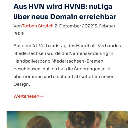
Aus HVN wird HVNB: nuLiga
über neue Domain erreichbar
Von
Torben Streich
2. Dezember 2022
13. Februar
2026
Auf dem 41. Verbandstag des Handball-Verbandes
Niedersachsen wurde die Namensänderung in
Handballverband Niedersachsen-Bremen
beschlossen. nuLiga hat die Änderungen jetzt
übernommen und erscheint ab sofort im neuen
Design.
Aus
Weiterlesen
HVN
wird
HVNB:
nuLiga