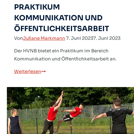
PRAKTIKUM
KOMMUNIKATION UND
ÖFFENTLICHKEIT­SARBEIT
Von
Juliane Markmann
7. Juni 2023
7. Juni 2023
Der HVNB bietet ein Praktikum im Bereich
Kommunikation und Öffentlichkeitsarbeit an.
STELLEN­
Weiterlesen
AUSSCHREIBUNG:
PRAKTIKUM
KOMMUNIKATION
UND
ÖFFENTLICHKEIT­
SARBEIT