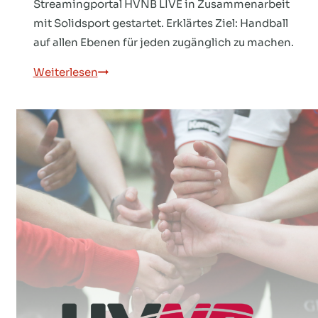
Streamingportal HVNB LIVE in Zusammenarbeit
mit Solidsport gestartet. Erklärtes Ziel: Handball
auf allen Ebenen für jeden zugänglich zu machen.
HVNB
Weiterlesen
LIVE
ist
online