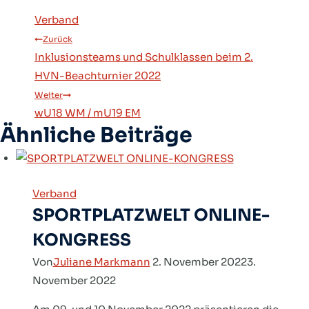
Verband
Beitragsnavigation
Zurück
Inklusionsteams und Schulklassen beim 2.
HVN-Beachturnier 2022
Weiter
wU18 WM / mU19 EM
Ähnliche Beiträge
Verband
SPORTPLATZWELT ONLINE-
KONGRESS
Von
Juliane Markmann
2. November 2022
3.
November 2022