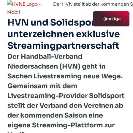
Zum
Der HVN stellt ab der kommenden Sa
Inhalt
nuLiga
springen
HVN und Solidsport
unterzeichnen exklusive
Streamingpartnerschaft
Der Handball-Verband
Niedersachsen (HVN) geht in
Sachen Livestreaming neue Wege.
Gemeinsam mit dem
Livestreaming-Provider Solidsport
stellt der Verband den Vereinen ab
der kommenden Saison eine
eigene Streaming-Plattform zur