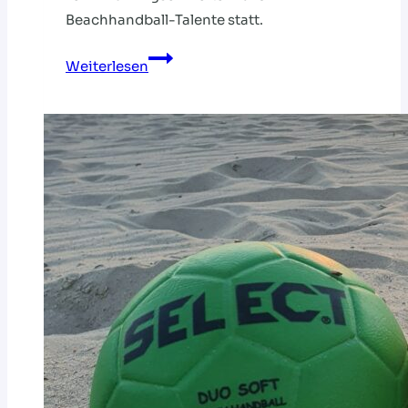
Beachhandball-Talente statt.
DHB-
Weiterlesen
STÜTZPUNKT­
TRAINING
STARTET
IN
BREMEN