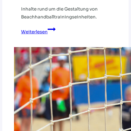
Inhalte rund um die Gestaltung von
Beachhandballtrainingseinheiten.
Jetzt
Weiterlesen
anmelden:
Angebot
für
Beachhandballtrainer