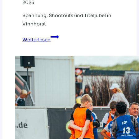
2025
Spannung, Shootouts und Titeljubel in
Vinnhorst
Vier
Weiterlesen
Deutsche
Meister
aus
vier
verschiedenen
Vereinen