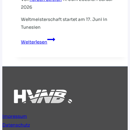
2026
Weltmeisterschaft startet am 17. Juni in
Tunesien
HVNB-
Weiterlesen
Quintett
reist
zur
U17-
Beach-
WM
Impressum
Datenschutz