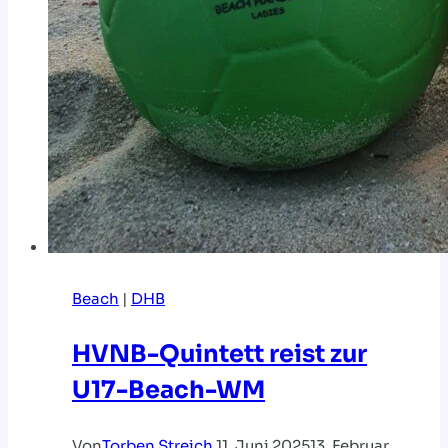
Beach
|
DHB
HVNB-Quintett reist zur
U17-Beach-WM
Von
Torben Streich
11. Juni 2025
13. Februar