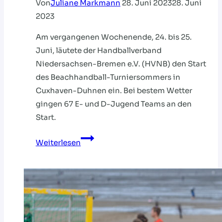
Von
Juliane Markmann
28. Juni 2023
28. Juni
2023
Am vergangenen Wochenende, 24. bis 25.
Juni, läutete der Handballverband
Niedersachsen-Bremen e.V. (HVNB) den Start
des Beachhandball-Turniersommers in
Cuxhaven-Duhnen ein. Bei bestem Wetter
gingen 67 E- und D-Jugend Teams an den
Start.
DIE
Weiterlesen
CUXHAVENER
BEACHSAISON
STARTET
BEI
PERFEKTEM
WETTER