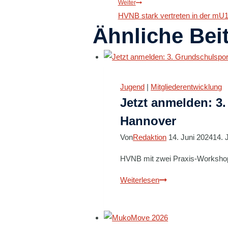
Weiter
HVNB stark vertreten in der mU
Ähnliche Bei
Jugend
|
Mitgliederentwicklung
Jetzt anmelden: 3
Hannover
Von
Redaktion
14. Juni 2024
14. 
HVNB mit zwei Praxis-Workshops
Jetzt
Weiterlesen
anmelden:
3.
Grundschulsporttag