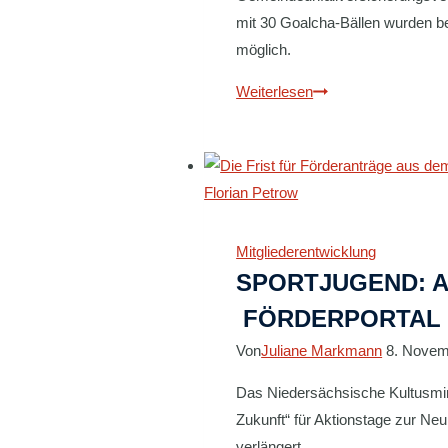
mit 30 Goalcha-Bällen wurden be
möglich.
Ballaktion
Weiterlesen
für
Schulen:
Meilenstein
erreicht
Mitgliederentwicklung
SPORTJUGEND: A
FÖRDERPORTAL 
Von
Juliane Markmann
8. Novem
Das Niedersächsische Kultusmini
Zukunft“ für Aktionstage zur N
verlängert.