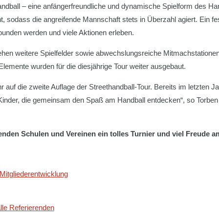
handball – eine anfängerfreundliche und dynamische Spielform des Ha
cht, sodass die angreifende Mannschaft stets in Überzahl agiert. Ein f
ebunden werden und viele Aktionen erleben.
en weitere Spielfelder sowie abwechslungsreiche Mitmachstationen b
lemente wurden für die diesjährige Tour weiter ausgebaut.
hr auf die zweite Auflage der Streethandball-Tour. Bereits im letzten
 Kinder, die gemeinsam den Spaß am Handball entdecken“, so Torben St
den Schulen und Vereinen ein tolles Turnier und viel Freude a
Mitgliederentwicklung
vigation
le Referierenden