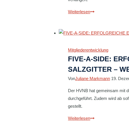
SPORTJUGEND:
Weiterlesen
AKTIONSTAGE
IN
KITAS
UND
Mitgliederentwicklung
SCHULEN
FIVE-A-SIDE: ER
–
FÖRDERPORTAL
SALZGITTER – W
WIEDER
Von
Juliane Markmann
19. Deze
AUF
Der HVNB hat gemeinsam mit der
durchgeführt. Zudem wird ab sofo
gestellt.
FIVE-
Weiterlesen
A-