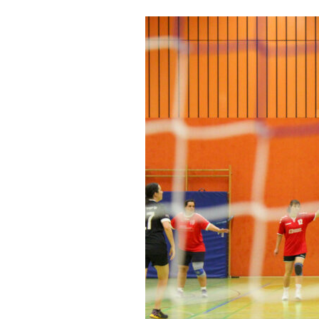
SIDE:
ERFOLGREICHE
EINFÜHRUNG
IN
SALZGITTER
–
WEITERE
TERMINE
VERÖFFENTLICHT