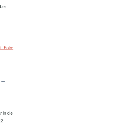
mber
 –
 in die
22