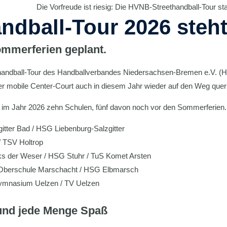
Die Vorfreude ist riesig: Die HVNB-Streethandball-Tour st
ndball-Tour 2026 steht
ommerferien geplant.
handball-Tour des Handballverbandes Niedersachsen-Bremen e.V. (HV
r mobile Center-Court auch in diesem Jahr wieder auf den Weg quer
 Jahr 2026 zehn Schulen, fünf davon noch vor den Sommerferien. D
itter Bad / HSG Liebenburg-Salzgitter
/ TSV Holtrop
ks der Weser / HSG Stuhr / TuS Komet Arsten
f-Oberschule Marschacht / HSG Elbmarsch
Gymnasium Uelzen / TV Uelzen
und jede Menge Spaß