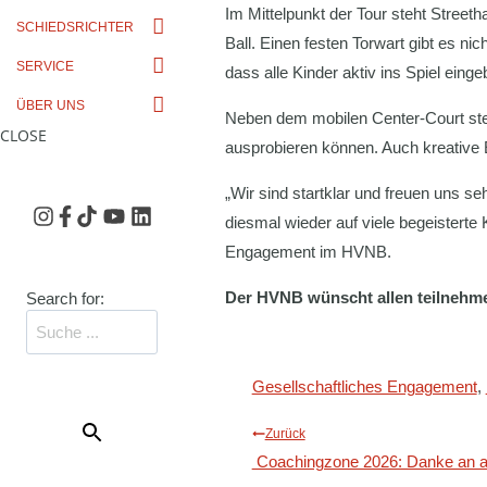
Im Mittelpunkt der Tour steht Street
SCHIEDSRICHTER
Ball. Einen festen Torwart gibt es ni
SERVICE
dass alle Kinder aktiv ins Spiel eing
ÜBER UNS
Neben dem mobilen Center-Court steh
CLOSE
ausprobieren können. Auch kreative E
„Wir sind startklar und freuen uns se
diesmal wieder auf viele begeisterte
Engagement im HVNB.
Der HVNB wünscht allen teilnehmen
Search for:
SEARCH
Gesellschaftliches Engagement
, 
BUTTON
Beitragsna
Zurück
Coachingzone 2026: Danke an al