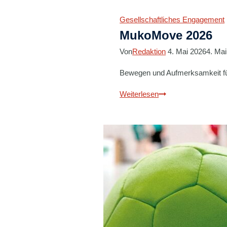
am
Gesellschaftliches Engagement
28.
MukoMove 2026
August
in
Von
Redaktion
4. Mai 2026
4. Ma
Hannover
Bewegen und Aufmerksamkeit fü
MukoMove
Weiterlesen
2026