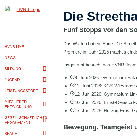
Zum
Die Streetha
Inhalt
springen
Fünf Stopps vor den S
Das Warten hat ein Ende: Die Street
HVNB LIVE
Premiere im Jahr 2025 macht sich de
NEWS
Insgesamt besucht das HVNB-Team im
BILDUNG
9. Juni 2026: Gymnasium Salzg
JUGEND
11. Juni 2026: KGS Wiesmoor 
LEISTUNGSSPORT
12. Juni 2026: Gymnasium Lin
MITGLIEDER-
16. Juni 2026: Ernst-Reinstor
ENTWICKLUNG
17. Juni 2026: Herzog-Ernst-
GESELLSCHAFTLICHES
ENGAGEMENT
Bewegung, Teamgeist 
BEACH