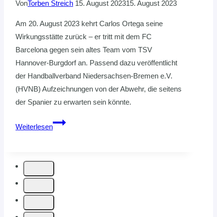
Von
Torben Streich
15. August 2023
15. August 2023
Am 20. August 2023 kehrt Carlos Ortega seine
Wirkungsstätte zurück – er tritt mit dem FC
Barcelona gegen sein altes Team vom TSV
Hannover-Burgdorf an. Passend dazu veröffentlicht
der Handballverband Niedersachsen-Bremen e.V.
(HVNB) Aufzeichnungen von der Abwehr, die seitens
der Spanier zu erwarten sein könnte.
HVNB
Weiterlesen
Online
Bibliothek:
Carlos
Ortega
und
die
spanische