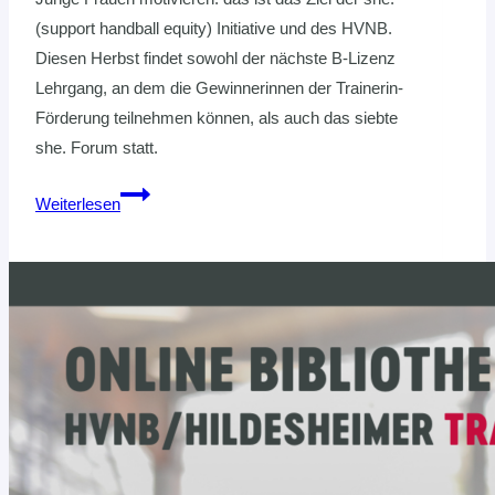
(support handball equity) Initiative und des HVNB.
Diesen Herbst findet sowohl der nächste B-Lizenz
Lehrgang, an dem die Gewinnerinnen der Trainerin-
Förderung teilnehmen können, als auch das siebte
she. Forum statt.
Trainerin-
Weiterlesen
Förderung
durch
den
HVNB
und
she.