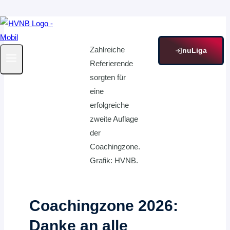
Zum
Inhalt
Zahlreiche
springen
nuLiga
Referierende
sorgten für
eine
erfolgreiche
zweite Auflage
der
Coachingzone.
Grafik: HVNB.
Coachingzone 2026:
Danke an alle