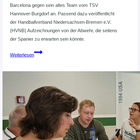
Barcelona gegen sein altes Team vom TSV
Hannover-Burgdorf an. Passend dazu veröffentlicht
der Handballverband Niedersachsen-Bremen e.V.
(HVNB) Aufzeichnungen von der Abwehr, die seitens
der Spanier zu erwarten sein könnte.
HVNB
Weiterlesen
Online
Bibliothek:
Carlos
Ortega
und
die
spanische
5:1