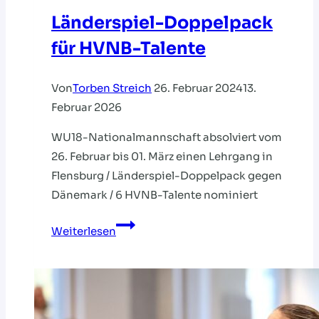
Länderspiel-Doppelpack
für HVNB-Talente
Von
Torben Streich
26. Februar 2024
13.
Februar 2026
WU18-Nationalmannschaft absolviert vom
26. Februar bis 01. März einen Lehrgang in
Flensburg / Länderspiel-Doppelpack gegen
Dänemark / 6 HVNB-Talente nominiert
Länderspiel-
Weiterlesen
Doppelpack
für
HVNB-
Talente