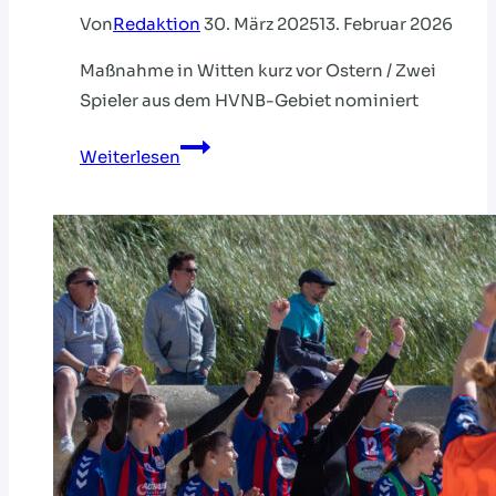
Von
Redaktion
30. März 2025
13. Februar 2026
Maßnahme in Witten kurz vor Ostern / Zwei
Spieler aus dem HVNB-Gebiet nominiert
16
Weiterlesen
Spielerinnen
für
Beach-
Lehrgang
der
weiblichen
U17
nominiert