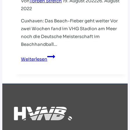
Von
Torben Streich
19. August 2022
26. August
2022
Cuxhaven: Das Beach-Fieber geht weiter Vor
zwei Wochen fand im VHG Stadion am Meer
noch die Deutsche Meisterschaft im
Beachhandball…
CUXHAVEN:
Weiterlesen
DAS
BEACH-
FIEBER
GEHT
WEITER