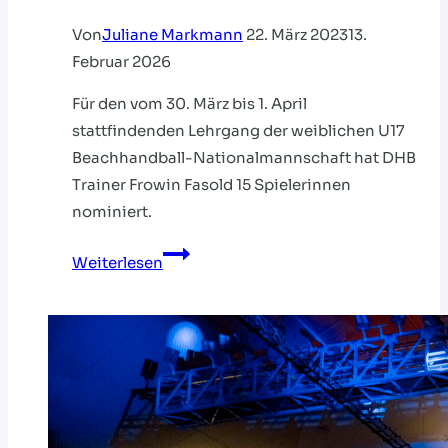
Von
Juliane Markmann
22. März 2023
13.
Februar 2026
Für den vom 30. März bis 1. April
stattfindenden Lehrgang der weiblichen U17
Beachhandball-Nationalmannschaft hat DHB
Trainer Frowin Fasold 15 Spielerinnen
nominiert.
DHB-
Weiterlesen
LEHRGANG
FÜR
WEIBLICHE
U-
17
BEACHHANDBALL-
NATIONALMANNSCHAFT