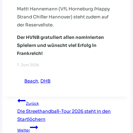
Matti Hannemann (VfL Horneburg /Happy
Strand Chiller Hannover) steht zudem auf
der Reserveliste.
Der HVNB gratuliert allen nominierten
Spielern und wünscht viel Erfolg in
Frankreich!
7. Juni 2026
Beach
, 
DHB
Beitragsnavigation
Zurück
Die Streethandball-Tour 2026 steht in den
Startlöchern
Weiter