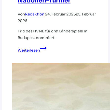
Nationen-Turnier
Von
Redaktion
24. Februar 2026
25. Februar
2026
Trio des HVNB für drei Länderspiele in
Budapest nominiert.
DHB-
Weiterlesen
Talente
beim
4-
Nationen-
Turnier