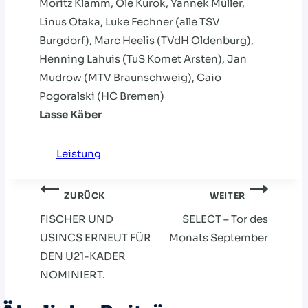
Moritz Klamm, Ole Kurok, Yannek Müller,
Linus Otaka, Luke Fechner (alle TSV
Burgdorf), Marc Heelis (TVdH Oldenburg),
Henning Lahuis (TuS Komet Arsten), Jan
Mudrow (MTV Braunschweig), Caio
Pogoralski (HC Bremen)
Lasse Käber
Leistung
Beitragsnavigation
ZURÜCK
WEITER
FISCHER UND
SELECT – Tor des
USINCS ERNEUT FÜR
Monats September
DEN U21-KADER
NOMINIERT.