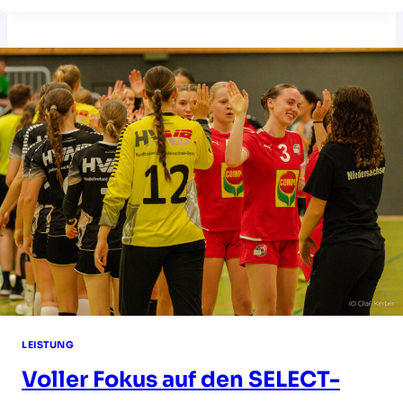
LANDESTRAINER
/LANDESTRAINERIN
IM
HVNB
LEISTUNG
Voller Fokus auf den SELECT-