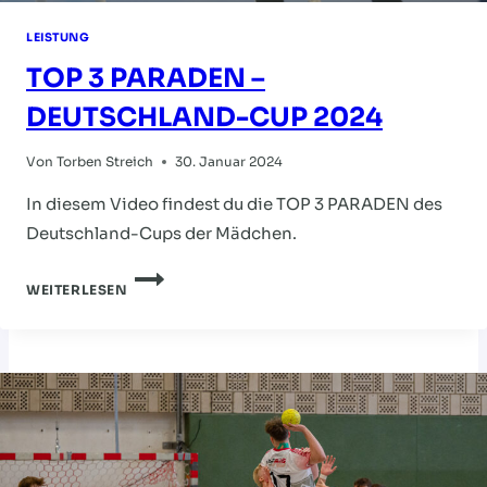
LEISTUNG
TOP 3 PARADEN –
DEUTSCHLAND-CUP 2024
Von
Torben Streich
30. Januar 2024
In diesem Video findest du die TOP 3 PARADEN des
Deutschland-Cups der Mädchen.
TOP
WEITERLESEN
3
PARADEN
–
DEUTSCHLAND-
CUP
2024