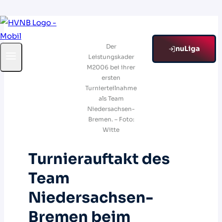
Zum
Inhalt
Der
springen
nuLiga
Leistungskader
M2006 bei ihrer
ersten
Turnierteilnahme
als Team
Niedersachsen-
Bremen. – Foto:
Witte
Turnierauftakt des
Team
Niedersachsen-
Bremen beim