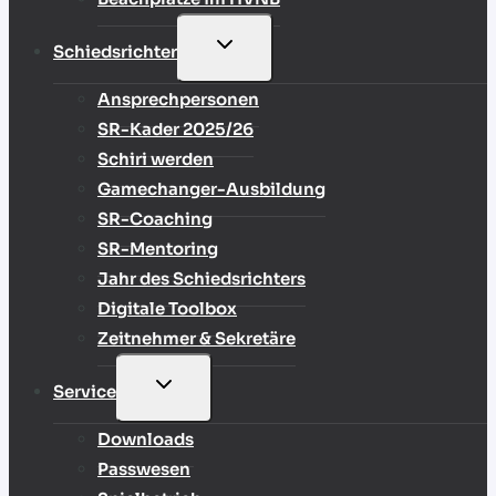
UNTERMENÜ
Schiedsrichter
UMSCHALTEN
Ansprechpersonen
SR-Kader 2025/26
Schiri werden
Gamechanger-Ausbildung
SR-Coaching
SR-Mentoring
Jahr des Schiedsrichters
Digitale Toolbox
Zeitnehmer & Sekretäre
UNTERMENÜ
Service
UMSCHALTEN
Downloads
Passwesen