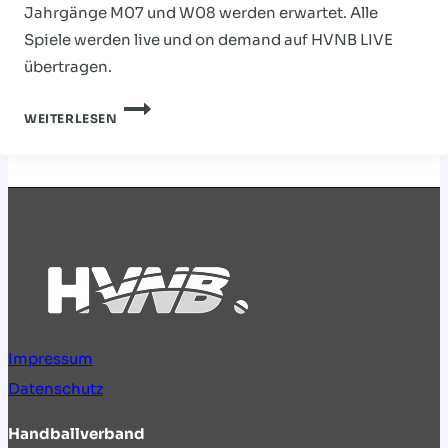
Jahrgänge M07 und W08 werden erwartet. Alle
Spiele werden live und on demand auf HVNB LIVE
übertragen.
SELECT-
WEITERLESEN
CUP:
DER
COUNTDOWN
LÄUFT
Impressum
Datenschutz
Handballverband