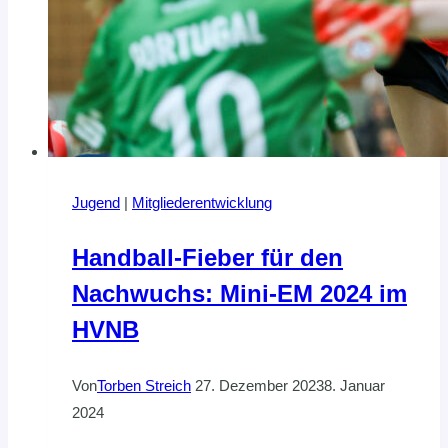
Jugend
|
Mitgliederentwicklung
Handball-Fieber für den
Nachwuchs: Mini-EM 2024 im
HVNB
Von
Torben Streich
27. Dezember 2023
8. Januar
2024