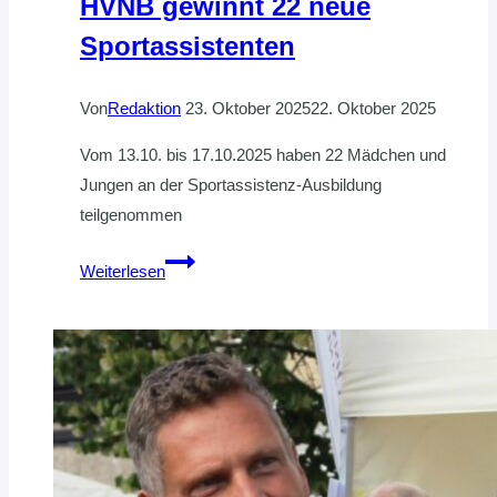
HVNB gewinnt 22 neue
Sportassistenten
Von
Redaktion
23. Oktober 2025
22. Oktober 2025
Vom 13.10. bis 17.10.2025 haben 22 Mädchen und
Jungen an der Sportassistenz-Ausbildung
teilgenommen
HVNB
Weiterlesen
gewinnt
22
neue
Sportassistenten