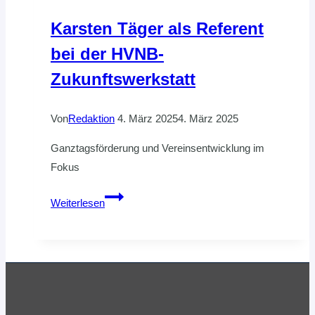
Karsten Täger als Referent
bei der HVNB-
Zukunftswerkstatt
Von
Redaktion
4. März 2025
4. März 2025
Ganztagsförderung und Vereinsentwicklung im
Fokus
Karsten
Weiterlesen
Täger
als
Referent
bei
der
HVNB-