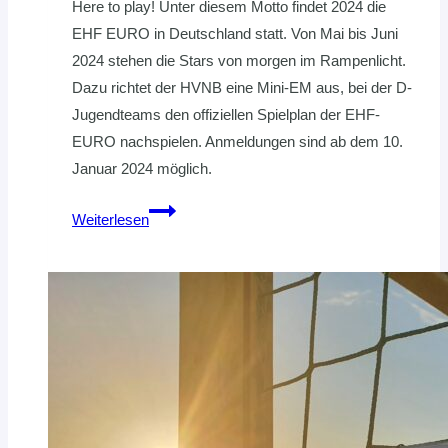
Here to play! Unter diesem Motto findet 2024 die
EHF EURO in Deutschland statt. Von Mai bis Juni
2024 stehen die Stars von morgen im Rampenlicht.
Dazu richtet der HVNB eine Mini-EM aus, bei der D-
Jugendteams den offiziellen Spielplan der EHF-
EURO nachspielen. Anmeldungen sind ab dem 10.
Januar 2024 möglich.
Handball-
Weiterlesen
Fieber
für
den
Nachwuchs:
Mini-
EM
2024
im