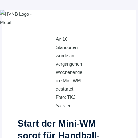
Zum
Inhalt
springen
An 16
Standorten
wurde am
vergangenen
Wochenende
die Mini-WM
gestartet. –
Foto: TKJ
Sarstedt
Start der Mini-WM
sorgt für Handball-