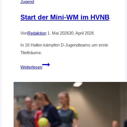
Jugend
Start der Mini-WM im HVNB
Von
Redaktion
1. Mai 2026
30. April 2026
In 16 Hallen kämpfen D-Jugendteams um erste
Titelträume.
Start
Weiterlesen
der
Mini-
WM
im
HVNB