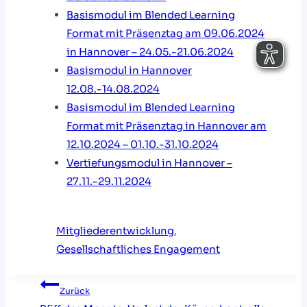
Basismodul im Blended Learning
Format mit Präsenztag am 09.06.2024
in Hannover – 24.05.-21.06.2024
Basismodul in Hannover
12.08.-14.08.2024
Basismodul im Blended Learning
Format mit Präsenztag in Hannover am
12.10.2024 – 01.10.-31.10.2024
Vertiefungsmodul in Hannover –
27.11.-29.11.2024
Mitgliederentwicklung
, 
Gesellschaftliches Engagement
Beitragsnavigation
Zurück