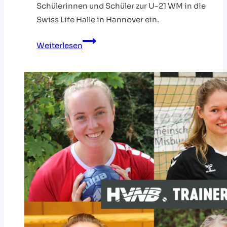
Schülerinnen und Schüler zur U-21 WM in die
Swiss Life Halle in Hannover ein.
DHB
Weiterlesen
UND
HVNB
LADEN
SCHULEN
ZUR
U21-
WM
EIN