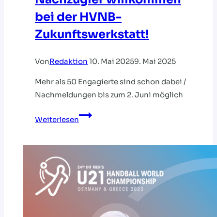
bei der HVNB-
Zukunftswerkstatt!
Von
Redaktion
10. Mai 2025
9. Mai 2025
Mehr als 50 Engagierte sind schon dabei /
Nachmeldungen bis zum 2. Juni möglich
Jetzt
Weiterlesen
noch
einsteigen:
Nachzügler
willkommen
bei
der
HVNB-