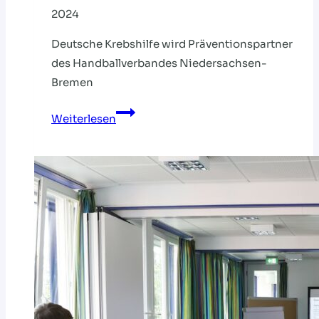
2024
Deutsche Krebshilfe wird Präventionspartner
des Handballverbandes Niedersachsen-
Bremen
Starke
Weiterlesen
Gemeinschaft
für
mehr
Gesundheit