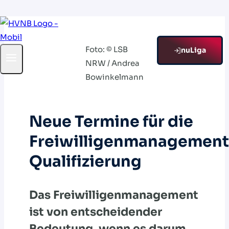
Zum
Inhalt
Foto: © LSB
springen
nuLiga
NRW / Andrea
Bowinkelmann
Neue Termine für die
Freiwilligenmanagement
Qualifizierung
Das Freiwilligenmanagement
ist von entscheidender
Bedeutung, wenn es darum