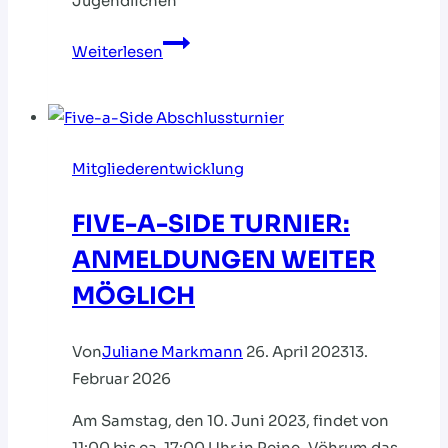
Jugendlichen
HVNB
Weiterlesen
führt
Mitgliederwachstum
fort
Mitgliederentwicklung
FIVE-A-SIDE TURNIER:
ANMELDUNGEN WEITER
MÖGLICH
Von
Juliane Markmann
26. April 2023
13.
Februar 2026
Am Samstag, den 10. Juni 2023, findet von
11:00 bis ca. 17:00 Uhr in Peine-Vöhrum das