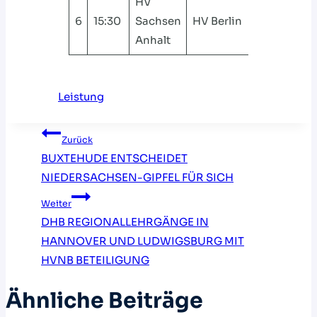
HV
6
15:30
Sachsen
HV Berlin
Anhalt
Leistung
Beitragsnavigation
Zurück
BUXTEHUDE ENTSCHEIDET
NIEDERSACHSEN-GIPFEL FÜR SICH
Weiter
DHB REGIONALLEHRGÄNGE IN
HANNOVER UND LUDWIGSBURG MIT
HVNB BETEILIGUNG
Ähnliche Beiträge