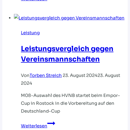
Vorbereitungslehrgang
für
W09
vor
Leistung
Deutschland-
Cup
Leistungsvergleich gegen
Vereinsmannschaften
Von
Torben Streich
23. August 2024
23. August
2024
M08-Auswahl des HVNB startet beim Empor-
Cup in Rostock in die Vorbereitung auf den
Deutschland-Cup
Leistungsvergleich
Weiterlesen