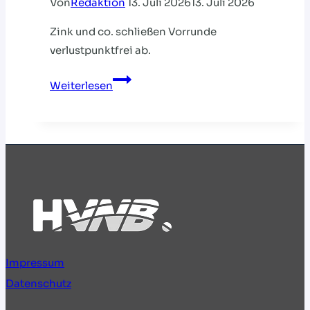
Von
Redaktion
13. Juli 2026
13. Juli 2026
Zink und co. schließen Vorrunde
verlustpunktfrei ab.
U20
Weiterlesen
feiert
souveränen
Hauptrundeneinzug
bei
der
EM
Impressum
Datenschutz