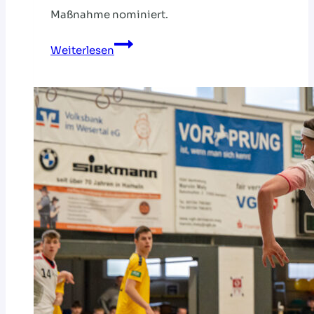
Maßnahme nominiert.
Lehrgang
Weiterlesen
der
weiblichen
U18
des
DHB