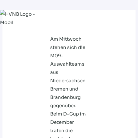
Zum
Inhalt
springen
Am Mittwoch
stehen sich die
M09-
Auswahlteams
aus
Niedersachsen-
Bremen und
Brandenburg
gegenüber.
Beim D-Cup im
Dezember
trafen die