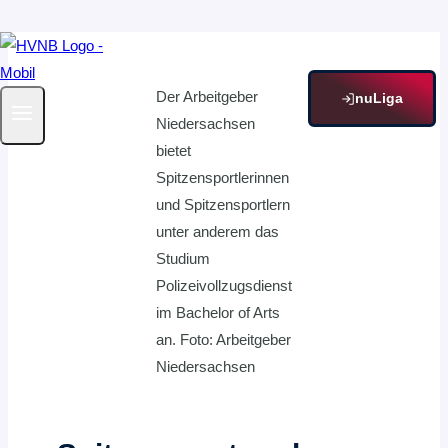
Zum
Inhalt
Der Arbeitgeber
springen
nuLiga
Niedersachsen
bietet
Spitzensportlerinnen
und Spitzensportlern
unter anderem das
Studium
Polizeivollzugsdienst
im Bachelor of Arts
an. Foto: Arbeitgeber
Niedersachsen