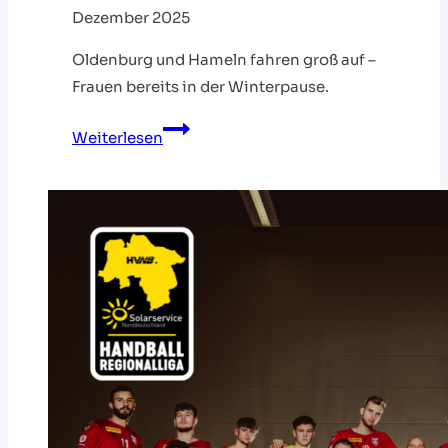
Dezember 2025
Oldenburg und Hameln fahren groß auf –
Frauen bereits in der Winterpause.
Regionalliga:
Weiterlesen
Jahresfinale
mit
besonderem
Hallenflair