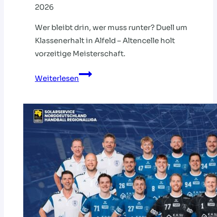
2026
Wer bleibt drin, wer muss runter? Duell um
Klassenerhalt in Alfeld – Altencelle holt
vorzeitige Meisterschaft.
Regionalliga:
Weiterlesen
Frauen
schnüren
ein
letztes
Mal
die
Schuhe