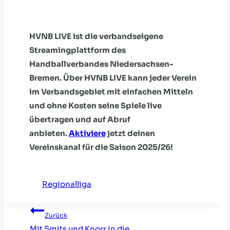
HVNB LIVE ist die verbandseigene
Streamingplattform des
Handballverbandes Niedersachsen-
Bremen. Über HVNB LIVE kann jeder Verein
im Verbandsgebiet mit einfachen Mitteln
und ohne Kosten seine Spiele live
übertragen und auf Abruf
anbieten.
Aktiviere
jetzt deinen
Vereinskanal für die Saison 2025/26!
Regionalliga
Beitragsnavigation
Zurück
Mit Smits und Knorr in die