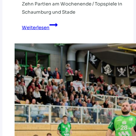
Zehn Partien am Wochenende / Topspiele in
Schaumburg und Stade
Regionalliga
Weiterlesen
zurück
aus
der
Winterpause