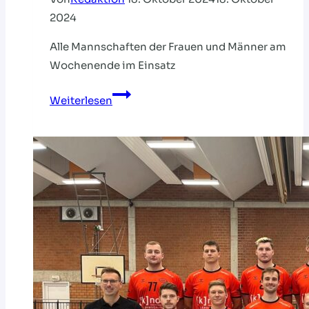
2024
Alle Mannschaften der Frauen und Männer am
Wochenende im Einsatz
Regionalliga
Weiterlesen
mit
voller
Kraft
zurück