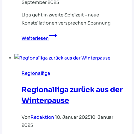
September 2025
Liga geht in zweite Spielzeit – neue
Konstellationen versprechen Spannung
Die
Weiterlesen
Regionalliga
ist
zurück
aus
Regionalliga
der
Sommerpause
Regionalliga zurück aus der
Winterpause
Von
Redaktion
10. Januar 2025
10. Januar
2025