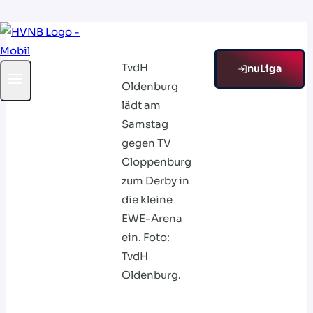
Zum
Inhalt
TvdH
springen
nuLiga
Oldenburg
lädt am
Samstag
gegen TV
Cloppenburg
zum Derby in
die kleine
EWE-Arena
ein. Foto:
TvdH
Oldenburg.