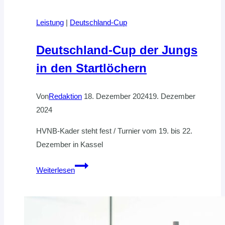
Leistung
|
Deutschland-Cup
Deutschland-Cup der Jungs
in den Startlöchern
Von
Redaktion
18. Dezember 2024
19. Dezember
2024
HVNB-Kader steht fest / Turnier vom 19. bis 22.
Dezember in Kassel
Deutschland-
Weiterlesen
Cup
der
Jungs
in