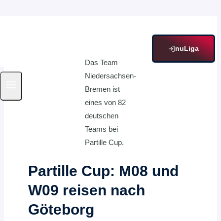
Zum
Inhalt
springen
nuLiga
Das Team
Niedersachsen-
Bremen ist
eines von 82
deutschen
Teams bei
Partille Cup.
Partille Cup: M08 und
W09 reisen nach
Göteborg