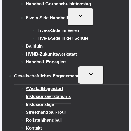
Handball-Grundschulaktionstag
UNTERMENÜ
Five-a-Side Handball
UMSCHALTEN
Five-a-Side im Verein
Five-a-Side in der Schule
Ballduin
HVNB-Zukunftswerkstatt
Handball. Engagiert.
UNTERMENÜ
Gesellschaftliches Engagement
UMSCHALTEN
#VielfaltBegeistert
Inklusionsverständnis
Inklusionsliga
Streethandball-Tour
Rollstuhlhandball
Kontakt