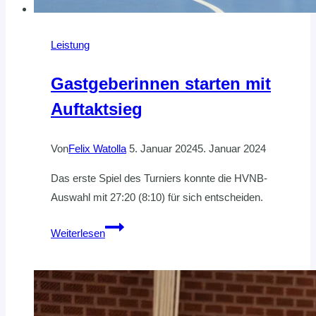
Leistung
Gastgeberinnen starten mit
Auftaktsieg
Von
Felix Watolla
5. Januar 2024
5. Januar 2024
Das erste Spiel des Turniers konnte die HVNB-
Auswahl mit 27:20 (8:10) für sich entscheiden.
Gastgeberinnen
Weiterlesen
starten
mit
Auftaktsieg