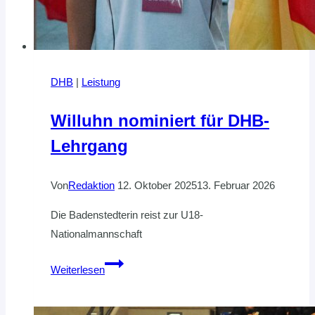
DHB
|
Leistung
Willuhn nominiert für DHB-
Lehrgang
Von
Redaktion
12. Oktober 2025
13. Februar 2026
Die Badenstedterin reist zur U18-
Nationalmannschaft
Willuhn
Weiterlesen
nominiert
für