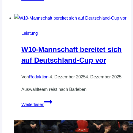
SILVESTER
IN
DER
SPORTHALLE
Leistung
HAMBURG!
W10-Mannschaft bereitet sich
auf Deutschland-Cup vor
Von
Redaktion
4. Dezember 2025
4. Dezember 2025
Auswahlteam reist nach Barleben.
W10-
Weiterlesen
Mannschaft
bereitet
sich