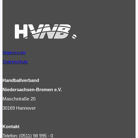
Bremen
Impressum
Datenschutz
Handballverband
Niedersachsen-Bremen e.V.
Maschstraße 20
30169 Hannover
Kontakt
Telefon: (0511) 98 995 - 0