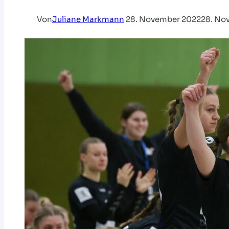
Von
Juliane Markmann
28. November 2022
28. No