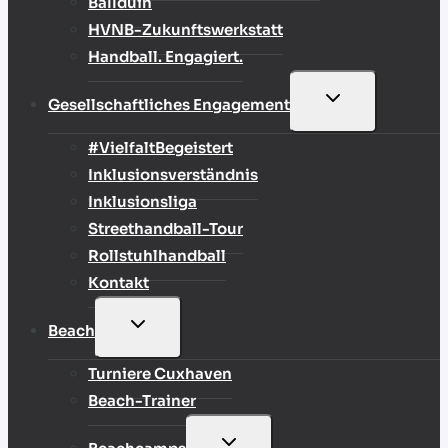
Ballduin
HVNB-Zukunftswerkstatt
Handball. Engagiert.
UNTERMENÜ
Gesellschaftliches Engagement
UMSCHALTEN
#VielfaltBegeistert
Inklusionsverständnis
Inklusionsliga
Streethandball-Tour
Rollstuhlhandball
Kontakt
UNTERMENÜ
Beach
UMSCHALTEN
Turniere Cuxhaven
Beach-Trainer
UNTERMENÜ