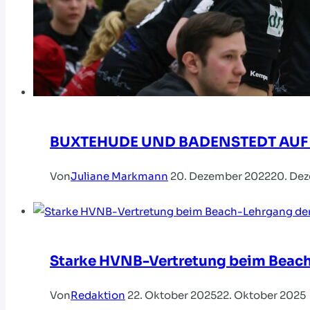
BUXTEHUDE UND BADENSTEDT AUF
Von
Juliane Markmann
20. Dezember 2022
20. De
Starke HVNB-Vertretung beim Beach
Von
Redaktion
22. Oktober 2025
22. Oktober 2025