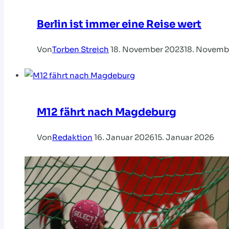
Berlin ist immer eine Reise wert
Von
Torben Streich
18. November 2023
18. Novemb
M12 fährt nach Magdeburg
Von
Redaktion
16. Januar 2026
15. Januar 2026