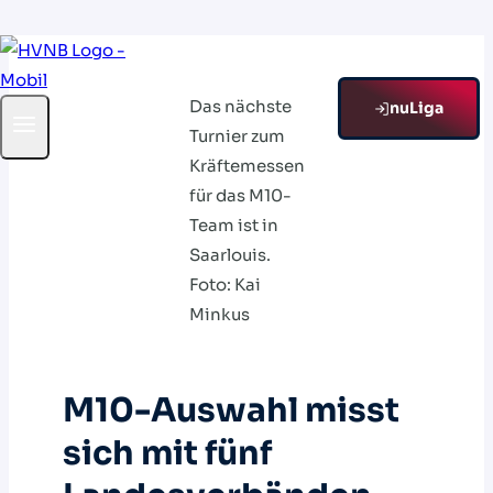
Zum
Inhalt
Das nächste
springen
nuLiga
Turnier zum
Kräftemessen
für das M10-
Team ist in
Saarlouis.
Foto: Kai
Minkus
M10-Auswahl misst
sich mit fünf