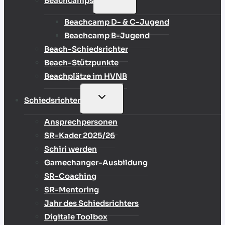
Beachcamps
UMSCHALTEN
Beachcamp D- & C-Jugend
Beachcamp B-Jugend
Beach-Schiedsrichter
Beach-Stützpunkte
Beachplätze im HVNB
UNTERMENÜ
Schiedsrichter
UMSCHALTEN
Ansprechpersonen
SR-Kader 2025/26
Schiri werden
Gamechanger-Ausbildung
SR-Coaching
SR-Mentoring
Jahr des Schiedsrichters
Digitale Toolbox