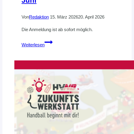
Juni
Von
Redaktion
15. März 2026
20. April 2026
Die Anmeldung ist ab sofort möglich.
Five-
Weiterlesen
a-
Side:
Saisonabschlussturnier
am
6.
Juni