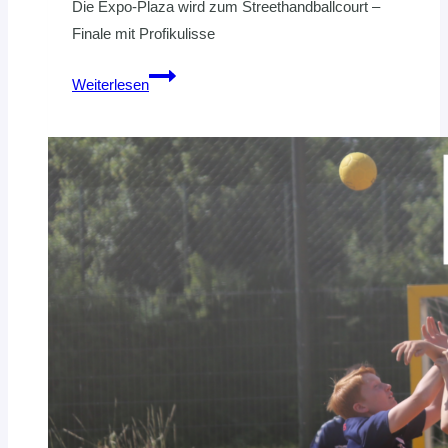
Die Expo-Plaza wird zum Streethandballcourt –
Finale mit Profikulisse
Streethandball-
Weiterlesen
Finalturnier
bei
den
RECKEN