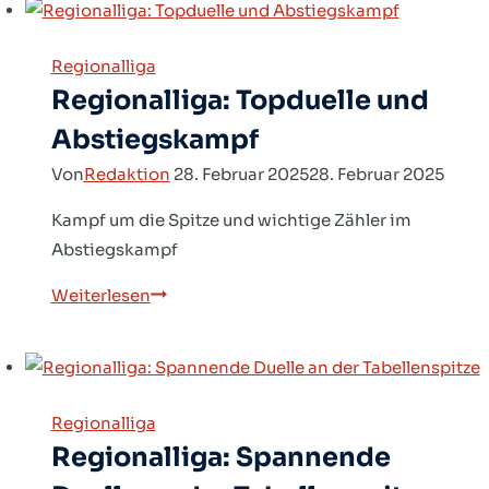
kommt
zum
Regionalliga
Schluss
Regionalliga: Topduelle und
Abstiegskampf
Von
Redaktion
28. Februar 2025
28. Februar 2025
Kampf um die Spitze und wichtige Zähler im
Abstiegskampf
Regionalliga:
Weiterlesen
Topduelle
und
Abstiegskampf
Regionalliga
Regionalliga: Spannende