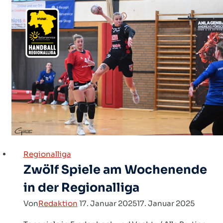
der
Solarservice
Norddeutschland
Handball-
Regionalliga
Regionalliga
Zwölf Spiele am Wochenende
in der Regionalliga
Von
Redaktion
17. Januar 2025
17. Januar 2025