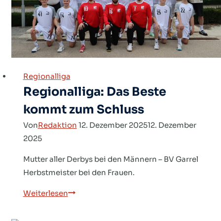
Regionalliga
Regionalliga: Das Beste
kommt zum Schluss
Von
Redaktion
12. Dezember 2025
12. Dezember
2025
Mutter aller Derbys bei den Männern – BV Garrel
Herbstmeister bei den Frauen.
Regionalliga:
Weiterlesen
Das
Beste