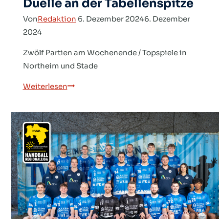
Duelle an der Tabellenspitze
Von
Redaktion
6. Dezember 2024
6. Dezember
2024
Zwölf Partien am Wochenende / Topspiele in
Northeim und Stade
Regionalliga:
Weiterlesen
Spannende
Duelle
an
der
Tabellenspitze