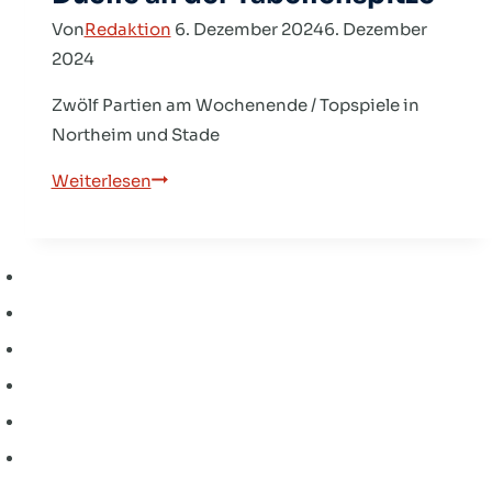
Von
Redaktion
6. Dezember 2024
6. Dezember
2024
Zwölf Partien am Wochenende / Topspiele in
Northeim und Stade
Regionalliga:
Weiterlesen
Spannende
Duelle
an
der
Tabellenspitze