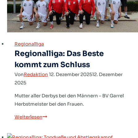
Regionalliga
Regionalliga: Das Beste
kommt zum Schluss
Von
Redaktion
12. Dezember 2025
12. Dezember
2025
Mutter aller Derbys bei den Männern – BV Garrel
Herbstmeister bei den Frauen.
Regionalliga:
Weiterlesen
Das
Beste