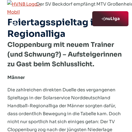
Zum
Der SV Beckdorf empfängt MTV Großenheido
Inhalt
nuLiga
springen
Feiertagsspieltag in der
Regionalliga
Cloppenburg mit neuem Trainer
(und Schwung?) – Aufsteigerinnen
zu Gast beim Schlusslicht
.
Männer
Die zahlreichen direkten Duelle des vergangenen
Spieltags in der Solarservice Norddeutschland
Handball-Regionalliga der Männer sorgten dafür,
dass ordentlich Bewegung in die Tabelle kam. Doch
nicht nur sportlich hat sich einiges getan: Der TV
Cloppenburg zog nach der jüngsten Niederlage