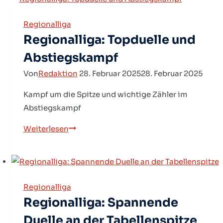
kommt
zum
Regionalliga
Schluss
Regionalliga: Topduelle und
Abstiegskampf
Von
Redaktion
28. Februar 2025
28. Februar 2025
Kampf um die Spitze und wichtige Zähler im
Abstiegskampf
Regionalliga:
Weiterlesen
Topduelle
und
Abstiegskampf
Regionalliga
Regionalliga: Spannende
Duelle an der Tabellenspitze