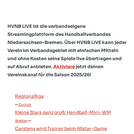
HVNB LIVE ist die verbandseigene
Streamingplattform des Handballverbandes
Niedersachsen-Bremen. Über HVNB LIVE kann jeder
Verein im Verbandsgebiet mit einfachen Mitteln
und ohne Kosten seine Spiele live übertragen und
auf Abruf anbieten.
Aktiviere
jetzt deinen
Vereinskanal für die Saison 2025/26!
Regionalliga
Beitragsnavigation
Zurück
Kleine Stars ganz groß: Handball-Mini-WM
Weiter
Carstens wird Trainer beim Allstar-Game