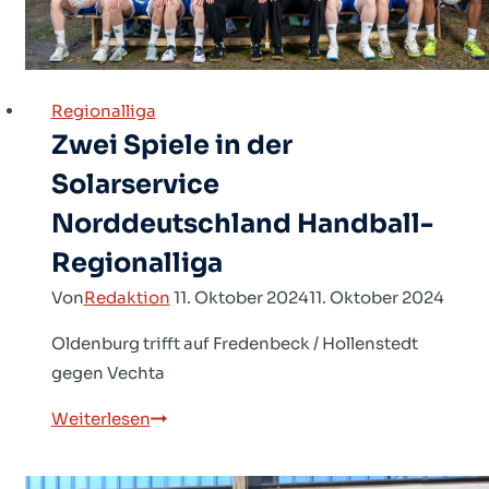
Regionalliga
Zwei Spiele in der
Solarservice
Norddeutschland Handball-
Regionalliga
Von
Redaktion
11. Oktober 2024
11. Oktober 2024
Oldenburg trifft auf Fredenbeck / Hollenstedt
gegen Vechta
Zwei
Weiterlesen
Spiele
in