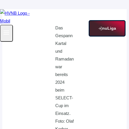
Zum
Inhalt
Das
springen
nuLiga
Gespann
Kartal
und
Ramadan
war
bereits
2024
beim
SELECT-
Cup im
Einsatz.
Foto: Olaf
Kerber