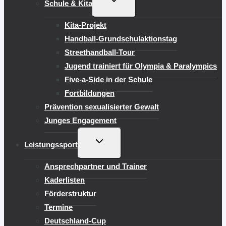
Schule & Kita
UMSCHALTEN
Kita-Projekt
Handball-Grundschulaktionstag
Streethandball-Tour
Jugend trainiert für Olympia & Paralympics
Five-a-Side in der Schule
Fortbildungen
Prävention sexualisierter Gewalt
Junges Engagement
UNTERMENÜ
Leistungssport
UMSCHALTEN
Ansprechpartner und Trainer
Kaderlisten
Förderstruktur
Termine
Deutschland-Cup