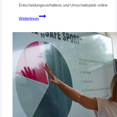
Entscheidungsverhaltens und Umschaltspiels online
Klaus-
Weiterlesen
Dieter
Petersen:
Im
Handball
muss
es
passen