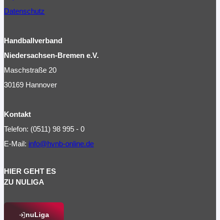
Datenschutz
Handballverband
Niedersachsen-Bremen e.V.
Maschstraße 20
30169 Hannover
Kontakt
Telefon: (0511) 98 995 - 0
E-Mail:
info@hvnb-online.de
HIER GEHT ES
ZU NULIGA
nuLiga