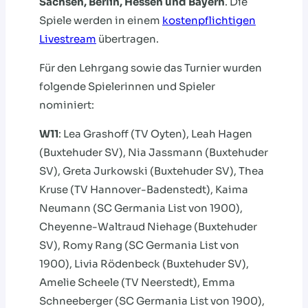
Sachsen, Berlin, Hessen und Bayern
. Die
Spiele werden in einem
kostenpflichtigen
Livestream
übertragen.
Für den Lehrgang sowie das Turnier wurden
folgende Spielerinnen und Spieler
nominiert:
W11
: Lea Grashoff (TV Oyten), Leah Hagen
(Buxtehuder SV), Nia Jassmann (Buxtehuder
SV), Greta Jurkowski (Buxtehuder SV), Thea
Kruse (TV Hannover-Badenstedt), Kaima
Neumann (SC Germania List von 1900),
Cheyenne-Waltraud Niehage (Buxtehuder
SV), Romy Rang (SC Germania List von
1900), Livia Rödenbeck (Buxtehuder SV),
Amelie Scheele (TV Neerstedt), Emma
Schneeberger (SC Germania List von 1900),