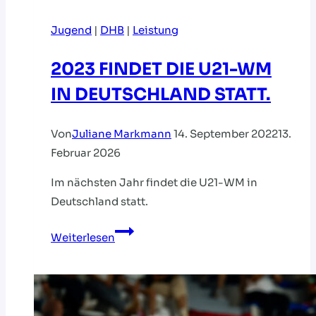
Jugend
|
DHB
|
Leistung
2023 FINDET DIE U21-WM
IN DEUTSCHLAND STATT.
Von
Juliane Markmann
14. September 2022
13.
Februar 2026
Im nächsten Jahr findet die U21-WM in
Deutschland statt.
2023
Weiterlesen
FINDET
DIE
U21-
WM