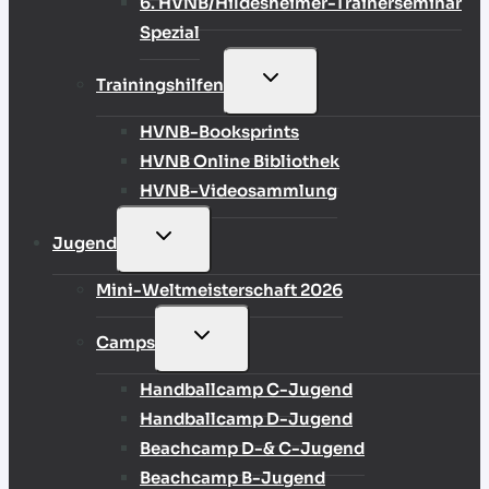
6. HVNB/Hildesheimer-Trainerseminar
Spezial
UNTERMENÜ
Trainingshilfen
UMSCHALTEN
HVNB-Booksprints
HVNB Online Bibliothek
HVNB-Videosammlung
UNTERMENÜ
Jugend
UMSCHALTEN
Mini-Weltmeisterschaft 2026
UNTERMENÜ
Camps
UMSCHALTEN
Handballcamp C-Jugend
Handballcamp D-Jugend
Beachcamp D-& C-Jugend
Beachcamp B-Jugend