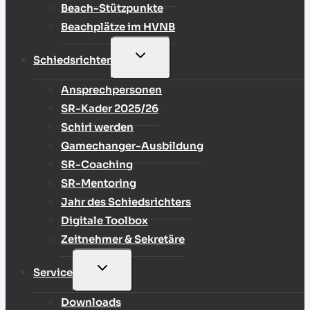
Beach-Stützpunkte
Beachplätze im HVNB
UNTERMENÜ
Schiedsrichter
UMSCHALTEN
Ansprechpersonen
SR-Kader 2025/26
Schiri werden
Gamechanger-Ausbildung
SR-Coaching
SR-Mentoring
Jahr des Schiedsrichters
Digitale Toolbox
Zeitnehmer & Sekretäre
UNTERMENÜ
Service
UMSCHALTEN
Downloads