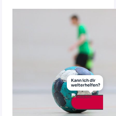
und
Derby-
Highlights
auf
HVNB
LIVE
Kann ich dir
weiterhelfen?