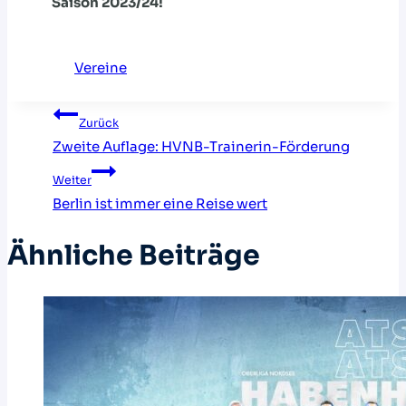
Saison 2023/24!
Vereine
Beitragsnavigation
Zurück
Zweite Auflage: HVNB-Trainerin-Förderung
Weiter
Berlin ist immer eine Reise wert
Ähnliche Beiträge