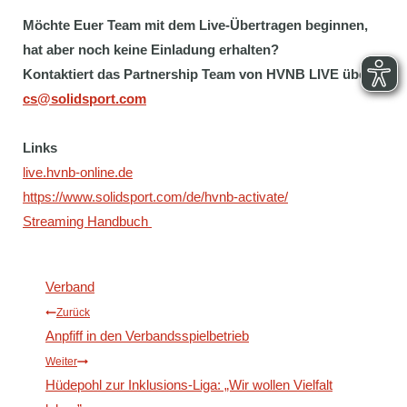
Möchte Euer Team mit dem Live-Übertragen beginnen,
hat aber noch keine Einladung erhalten?
Kontaktiert das Partnership Team von HVNB LIVE über
cs@solidsport.com
Links
live.hvnb-online.de
https://www.solidsport.com/de/hvnb-activate/
Streaming Handbuch
Verband
Beitragsnavigation
Zurück
Anpfiff in den Verbandsspielbetrieb
Weiter
Hüdepohl zur Inklusions-Liga: „Wir wollen Vielfalt