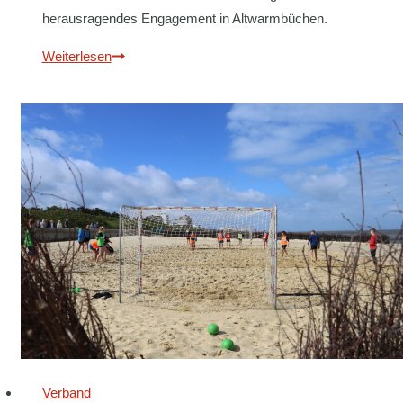
herausragendes Engagement in Altwarmbüchen.
HVNB-
Weiterlesen
Verbandstag
2025:
Starke
Signale
für
die
Zukunft
des
Handballs
Verband