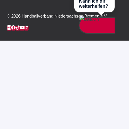
Kann ich dir
weiterhelfen?
© 2026 Handballverband Niedersachsen-Bremen e.V.
HVNB Live
News
Bildung
UNTERMENÜ
UMSCHALTEN
Informationen
UNTERMENÜ
UMSCHALTEN
Lizenzverwaltung
Blended Learning
FAQ
Referent/-in werden