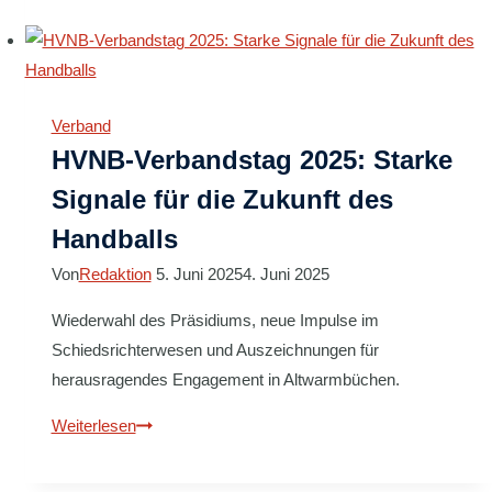
Seniorenligen
stehen
fest
Verband
HVNB-Verbandstag 2025: Starke
Signale für die Zukunft des
Handballs
Von
Redaktion
5. Juni 2025
4. Juni 2025
Wiederwahl des Präsidiums, neue Impulse im
Schiedsrichterwesen und Auszeichnungen für
herausragendes Engagement in Altwarmbüchen.
HVNB-
Weiterlesen
Verbandstag
2025: