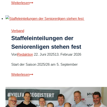
HVNB-
Weiterlesen
Vereinsaktion:
Die
Recken
–
Verband
TVB
Staffeleinteilungen der
Stuttgart
Seniorenligen stehen fest
Von
Redaktion
22. Juni 2025
13. Februar 2026
Start der Saison 2025/26 am 5. September
Staffeleinteilungen
Weiterlesen
der
Seniorenligen
stehen
fest