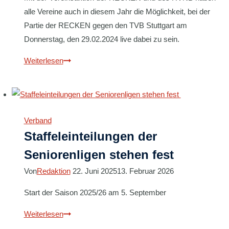
alle Vereine auch in diesem Jahr die Möglichkeit, bei der
Partie der RECKEN gegen den TVB Stuttgart am
Donnerstag, den 29.02.2024 live dabei zu sein.
HVNB-
Weiterlesen
Vereinsaktion:
Die
Recken
–
Verband
TVB
Staffeleinteilungen der
Stuttgart
Seniorenligen stehen fest
Von
Redaktion
22. Juni 2025
13. Februar 2026
Start der Saison 2025/26 am 5. September
Staffeleinteilungen
Weiterlesen
der