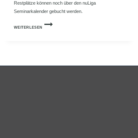
Restplätze können noch über den nuLiga
Seminarkalender gebucht werden.
2.
WEITERLESEN
HVNB-/HILDESHEIMER-
TRAINERSEMINAR
SPEZIAL:
WENIGE
RESTPLÄTZE
VERFÜGBAR