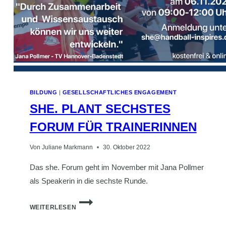
BILDUNG
|
GESELLSCHAFTLICHES ENGAGEMENT
SHE. PLANT SECHSTES
FORUM FÜR TRAINERINNEN
Von
Juliane Markmann
30. Oktober 2022
Das she. Forum geht im November mit Jana Pollmer
als Speakerin in die sechste Runde.
SHE.
WEITERLESEN
PLANT
SECHSTES