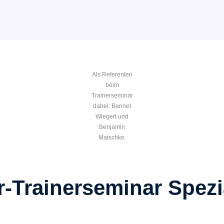
Als Referenten
beim
Trainerseminar
dabei: Bennet
Wiegert und
Benjamin
Matschke.
Trainerseminar Spezial