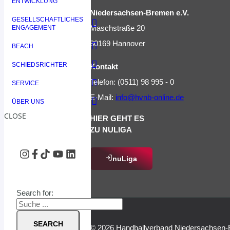
ENTWICKLUNG
Niedersachsen-Bremen e.V.
GESELLSCHAFTLICHES
Maschstraße 20
ENGAGEMENT
30169 Hannover
BEACH
SCHIEDSRICHTER
Kontakt
Telefon: (0511) 98 995 - 0
SERVICE
E-Mail:
info@hvnb-online.de
ÜBER UNS
CLOSE
HIER GEHT ES
ZU NULIGA
nuLiga
Search for:
SEARCH
© 2026 Handballverband Niedersachsen-