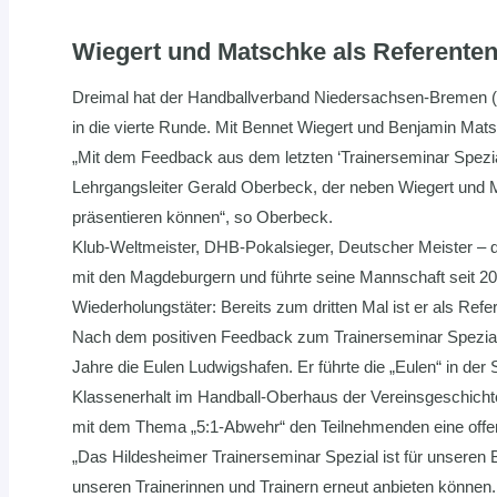
Wiegert und Matschke als Referenten
Dreimal hat der Handballverband Niedersachsen-Bremen (H
in die vierte Runde. Mit Bennet Wiegert und Benjamin Mats
„Mit dem Feedback aus dem letzten ‘Trainerseminar Spezial
Lehrgangsleiter Gerald Oberbeck, der neben Wiegert und M
präsentieren können“, so Oberbeck.
Klub-Weltmeister, DHB-Pokalsieger, Deutscher Meister – dr
mit den Magdeburgern und führte seine Mannschaft seit 201
Wiederholungstäter: Bereits zum dritten Mal ist er als Refe
Nach dem positiven Feedback zum Trainerseminar Spezial 
Jahre die Eulen Ludwigshafen. Er führte die „Eulen“ in de
Klassenerhalt im Handball-Oberhaus der Vereinsgeschichte
mit dem Thema „5:1-Abwehr“ den Teilnehmenden eine offe
„Das Hildesheimer Trainerseminar Spezial ist für unseren 
unseren Trainerinnen und Trainern erneut anbieten können