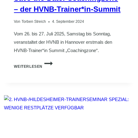
– der HVNB-Trainer*in-Summit
Von
Torben Streich
4. September 2024
Vom 26. bis 27. Juli 2025, Samstag bis Sonntag,
veranstaltet der HVNB in Hannover erstmals den
HVNB-Trainer*in Summit „Coachingzone“.
SAVE-
WEITERLESEN
THE-
DATE:
COACHINGZONE
–
DER
HVNB-
TRAINER*IN-
SUMMIT