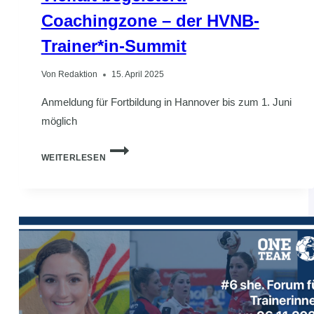
Coachingzone – der HVNB-
Trainer*in-Summit
Von
Redaktion
15. April 2025
Anmeldung für Fortbildung in Hannover bis zum 1. Juni
möglich
VIELFALT
WEITERLESEN
BEGEISTERT:
COACHINGZONE
–
DER
HVNB-
TRAINER*IN-
SUMMIT