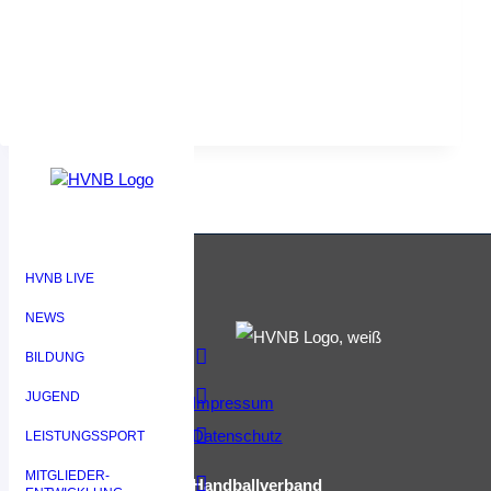
TORE
DURCH
EFFEKTIVES
TEMPOSPIEL
HVNB LIVE
NEWS
BILDUNG
JUGEND
Impressum
Datenschutz
LEISTUNGSSPORT
MITGLIEDER-
Handballverband