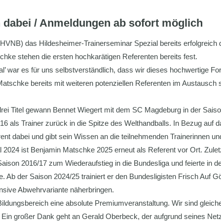
 dabei / Anmeldungen ab sofort möglich
VNB) das Hildesheimer-Trainerseminar Spezial bereits erfolgreich 
chke stehen die ersten hochkarätigen Referenten bereits fest.
’ war es für uns selbstverständlich, dass wir dieses hochwertige Fo
atschke bereits mit weiteren potenziellen Referenten im Austausch 
ei Titel gewann Bennet Wiegert mit dem SC Magdeburg in der Saison 2
6 als Trainer zurück in die Spitze des Welthandballs. In Bezug auf 
rent dabei und gibt sein Wissen an die teilnehmenden Trainerinnen und
2024 ist Benjamin Matschke 2025 erneut als Referent vor Ort. Zulet
r Saison 2016/17 zum Wiederaufstieg in die Bundesliga und feierte in
. Ab der Saison 2024/25 trainiert er den Bundesligisten Frisch Auf 
nsive Abwehrvariante näherbringen.
Bildungsbereich eine absolute Premiumveranstaltung. Wir sind gleich
. Ein großer Dank geht an Gerald Oberbeck, der aufgrund seines Net