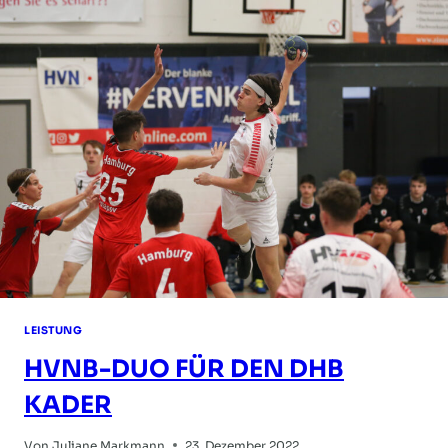
SELECT
CUP
2023
LEISTUNG
HVNB-DUO FÜR DEN DHB
KADER
Von
Juliane Markmann
23. Dezember 2022