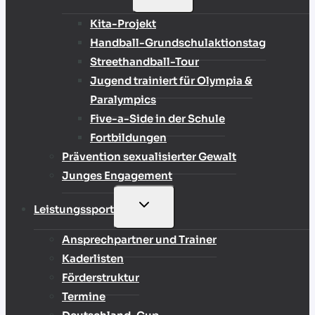
UMSCHALTEN
Kita-Projekt
Handball-Grundschulaktionstag
Streethandball-Tour
Jugend trainiert für Olympia &
Paralympics
Five-a-Side in der Schule
Fortbildungen
Prävention sexualisierter Gewalt
Junges Engagement
UNTERMENÜ
Leistungssport
UMSCHALTEN
Ansprechpartner und Trainer
Kaderlisten
Förderstruktur
Termine