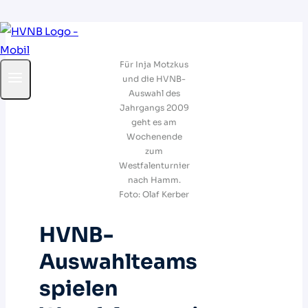
Zum
Inhalt
Für Inja Motzkus
springen
und die HVNB-
Auswahl des
Jahrgangs 2009
geht es am
Wochenende
zum
Westfalenturnier
nach Hamm.
Foto: Olaf Kerber
HVNB-
Auswahlteams
spielen