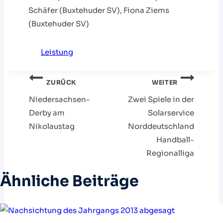
Schäfer (Buxtehuder SV), Fiona Ziems
(Buxtehuder SV)
Leistung
Beitragsnavigation
ZURÜCK
WEITER
Niedersachsen-
Zwei Spiele in der
Derby am
Solarservice
Nikolaustag
Norddeutschland
Handball-
Regionalliga
Ähnliche Beiträge