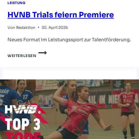
LEISTUNG
HVNB Trials feiern Premiere
Von
Redaktion
30. April 2026
Neues Format im Leistungssport zur Talentförderung.
HVNB
WEITERLESEN
TRIALS
FEIERN
PREMIERE