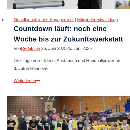
Gesellschaftliches Engagement
|
Mitgliederentwicklung
Countdown läuft: noch eine
Woche bis zur Zukunftswerkstatt
Von
Redaktion
26. Juni 2025
25. Juni 2025
Drei Tage voller Ideen, Austausch und Handballpower ab
3. Juli in Hannover
Countdown
Weiterlesen
läuft:
noch
eine
Woche
bis
zur