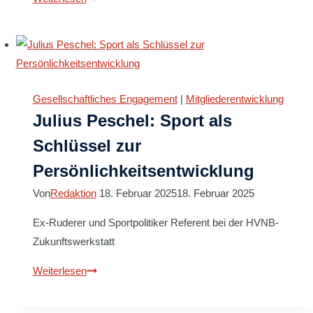
Zukunftswerkstatt:
Andreas
Lampe
als
Referent
Gesellschaftliches Engagement
|
Mitgliederentwicklung
dabei
Julius Peschel: Sport als
Schlüssel zur
Persönlichkeitsentwicklung
Von
Redaktion
18. Februar 2025
18. Februar 2025
Ex-Ruderer und Sportpolitiker Referent bei der HVNB-
Zukunftswerkstatt
Julius
Weiterlesen
Peschel:
Sport