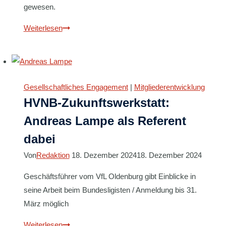
gewesen.
Ein
Weiterlesen
großes
Fest
–
GEO
Gesellschaftliches Engagement
|
Mitgliederentwicklung
Handballturnier
HVNB-Zukunftswerkstatt:
der
Andreas Lampe als Referent
Oldenburger
dabei
Grundschulen
Von
Redaktion
18. Dezember 2024
18. Dezember 2024
Geschäftsführer vom VfL Oldenburg gibt Einblicke in
seine Arbeit beim Bundesligisten / Anmeldung bis 31.
März möglich
HVNB-
Weiterlesen