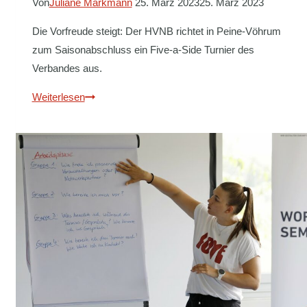
Von
Juliane Markmann
25. März 2023
25. März 2023
Die Vorfreude steigt: Der HVNB richtet in Peine-Vöhrum
zum Saisonabschluss ein Five-a-Side Turnier des
Verbandes aus.
FIVE-
Weiterlesen
A-
SIDE
TURNIER
ZUM
SAISONABSCHLUSS
TERMINIERT