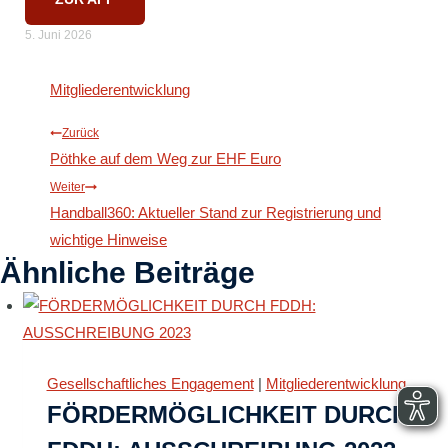
5. Juni 2026
Mitgliederentwicklung
Beitragsnavigation
Zurück
Pöthke auf dem Weg zur EHF Euro
Weiter
Handball360: Aktueller Stand zur Registrierung und
wichtige Hinweise
Ähnliche Beiträge
Gesellschaftliches Engagement
|
Mitgliederentwicklung
FÖRDERMÖGLICHKEIT DURCH