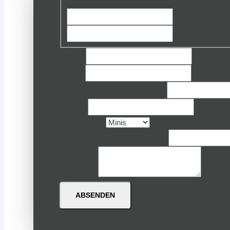
Vorname
Nachname
E-Mail
*
Verein
*
Anzahl Einlaufkinder (max. 14)
*
Telefon
*
Altersklasse
*
Anzahl Betreuer/innen (max. 4)
*
Bemerkung
ABSENDEN