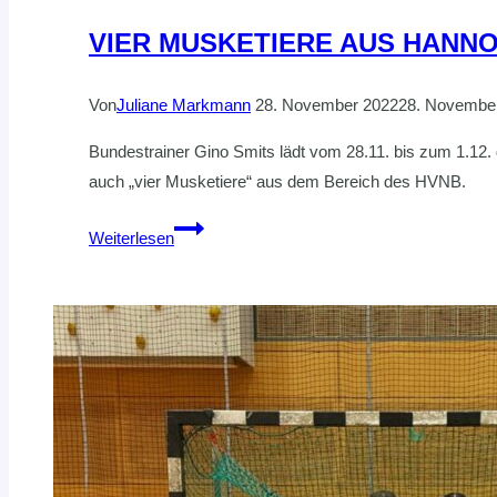
VIER MUSKETIERE AUS HANN
Von
Juliane Markmann
28. November 2022
28. Novembe
Bundestrainer Gino Smits lädt vom 28.11. bis zum 1.12.
auch „vier Musketiere“ aus dem Bereich des HVNB.
VIER
Weiterlesen
MUSKETIERE
AUS
HANNOVER
ZUM
DHB
U-
17
LEHRGANG