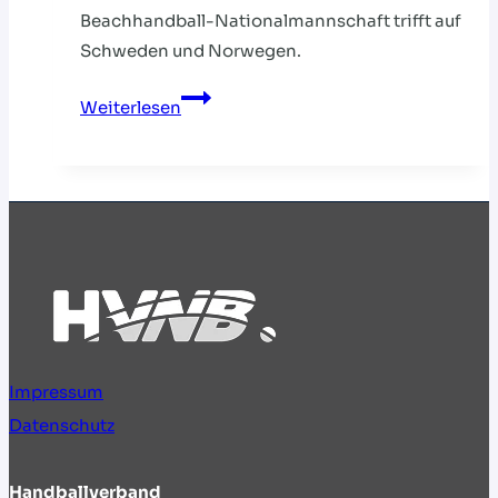
Beachhandball-Nationalmannschaft trifft auf
Schweden und Norwegen.
John
Weiterlesen
für
Drei-
Nationen-
Turnier
nominiert
Impressum
Datenschutz
Handballverband