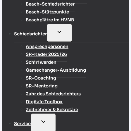
Beach-Schiedsrichter
Beach-Stützpunkte
Beachplätze im HVNB
UNTERMENÜ
Schiedsrichter
UMSCHALTEN
Ansprechpersonen
SR-Kader 2025/26
Schiri werden
Gamechanger-Ausbildung
SR-Coaching
SR-Mentoring
Jahr des Schiedsrichters
Digitale Toolbox
Zeitnehmer & Sekretäre
UNTERMENÜ
Service
UMSCHALTEN