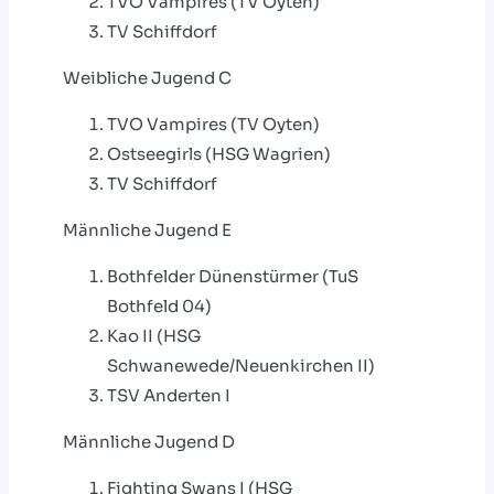
TVO Vampires (TV Oyten)
TV Schiffdorf
Weibliche Jugend C
TVO Vampires (TV Oyten)
Ostseegirls (HSG Wagrien)
TV Schiffdorf
Männliche Jugend E
Bothfelder Dünenstürmer (TuS
Bothfeld 04)
Kao II (HSG
Schwanewede/Neuenkirchen II)
TSV Anderten I
Männliche Jugend D
Fighting Swans I (HSG