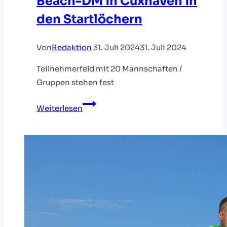
Beach-DM in Cuxhaven in
den Startlöchern
Von
Redaktion
31. Juli 2024
31. Juli 2024
Teilnehmerfeld mit 20 Mannschaften /
Gruppen stehen fest
Beach-
Weiterlesen
DM
in
Cuxhaven
in
den
Startlöchern