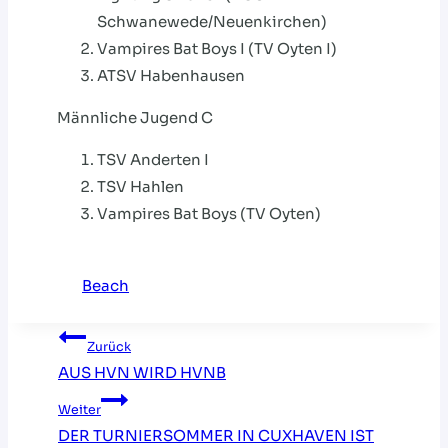
Schwanewede/Neuenkirchen)
Vampires Bat Boys I (TV Oyten I)
ATSV Habenhausen
Männliche Jugend C
TSV Anderten I
TSV Hahlen
Vampires Bat Boys (TV Oyten)
Beach
Beitragsnavigation
Zurück
AUS HVN WIRD HVNB
Weiter
DER TURNIERSOMMER IN CUXHAVEN IST