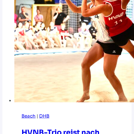
Beach
|
DHB
HVNB-Trio reist nach