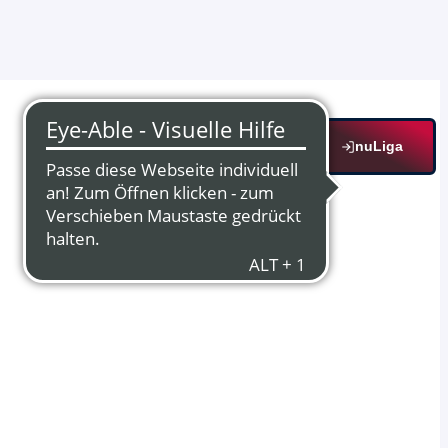
nuLiga