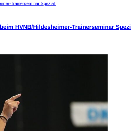
nt beim HVNB/Hildesheimer-Trainerseminar Spez