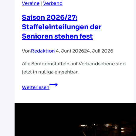
Vereine
|
Verband
wichtige
Hinweise
Saison 2026/27:
Staffeleinteilungen der
Senioren stehen fest
Von
Redaktion
4. Juni 2026
24. Juli 2026
Alle Seniorenstaffeln auf Verbandsebene sind
jetzt in nuLiga einsehbar.
Saison
Weiterlesen
2026/27:
Staffeleinteilungen
der
Senioren
stehen
fest