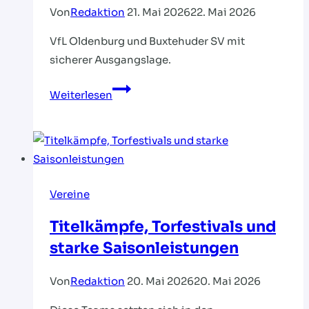
Von
Redaktion
21. Mai 2026
22. Mai 2026
VfL Oldenburg und Buxtehuder SV mit
sicherer Ausgangslage.
Endspurt
Weiterlesen
in
den
Play-
offs
(Plätze
Vereine
5-
11)
Titelkämpfe, Torfestivals und
starke Saisonleistungen
Von
Redaktion
20. Mai 2026
20. Mai 2026