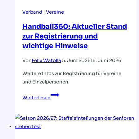
Verband
|
Vereine
Handball360: Aktueller Stand
zur Registrierung und
wichtige Hinweise
Von
Felix Watolla
5. Juni 2026
16. Juni 2026
Weitere Infos zur Registrierung für Vereine
und Einzelpersonen.
Handball360:
Weiterlesen
Aktueller
Stand
zur
Registrierung
und