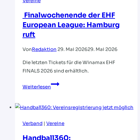
Vereine
Finalwochenende der EHF
European League: Hamburg
ruft
Von
Redaktion
29. Mai 2026
29. Mai 2026
Die letzten Tickets für die Winamax EHF
FINALS 2026 sind erhältlich.
Finalwochenende
Weiterlesen
der
EHF
European
League:
Verband
|
Vereine
Hamburg
ruft
Handball360: