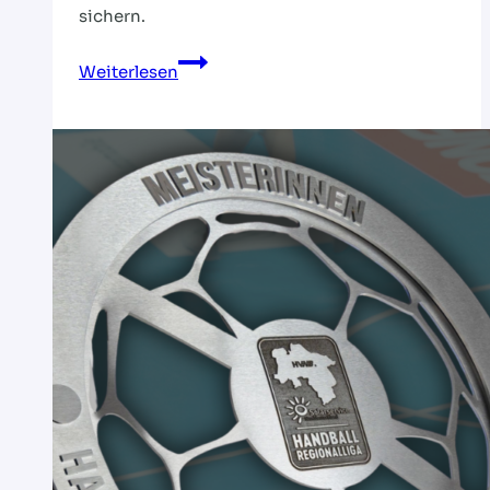
sichern.
Europas
Weiterlesen
Handball-
Elite
zu
Gast
in
Hamburg