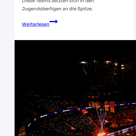
Diese Teams setzten sich in den
Jugendoberligen an die Spitze.
Titelkämpfe,
Weiterlesen
Torfestivals
und
starke
Saisonleistungen