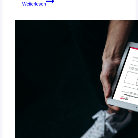
FIVE-
Weiterlesen
A-
SIDE
WORKSHOP
IN
VERDEN