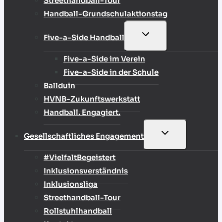
Streethandball-Tour
Handball-Grundschulaktionstag
UNTERMENÜ
Five-a-Side Handball
UMSCHALTEN
Five-a-Side im Verein
Five-a-Side in der Schule
Ballduin
HVNB-Zukunftswerkstatt
Handball. Engagiert.
UNTERMENÜ
Gesellschaftliches Engagement
UMSCHALTEN
#VielfaltBegeistert
Inklusionsverständnis
Inklusionsliga
Streethandball-Tour
Rollstuhlhandball