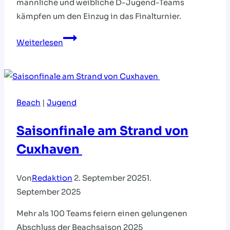
männliche und weibliche D-Jugend-Teams
kämpfen um den Einzug in das Finalturnier.
Mini-
Weiterlesen
EM:
24
Teams
kämpfen
Beach
|
Jugend
um
das
Saisonfinale am Strand von
Finalturnier
Cuxhaven
Von
Redaktion
2. September 2025
1.
September 2025
Mehr als 100 Teams feiern einen gelungenen
Abschluss der Beachsaison 2025