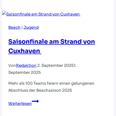
EM:
24
Teams
kämpfen
Beach
|
Jugend
um
das
Saisonfinale am Strand von
Finalturnier
Cuxhaven
Von
Redaktion
2. September 2025
1.
September 2025
Mehr als 100 Teams feiern einen gelungenen
Abschluss der Beachsaison 2025
Saisonfinale
Weiterlesen
am
Strand