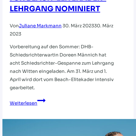
LEHRGANG NOMINIERT
Von
Juliane Markmann
30. März 2023
30. März
2023
Vorbereitung auf den Sommer: DHB-
Schiedsrichterwartin Doreen Männich hat
acht Schiedsrichter-Gespanne zum Lehrgang
nach Witten eingeladen. Am 31. März und 1.
April wird dort vom Beach-Elitekader intensiv
gearbeitet.
ZWEI
Weiterlesen
HVNB-
GESPANNE
FÜR
BEACH-