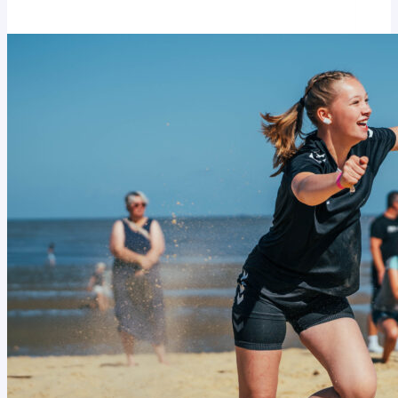
HVNB-
GESPANNE
FÜR
BEACH-
ELITEKADER-
LEHRGANG
NOMINIERT