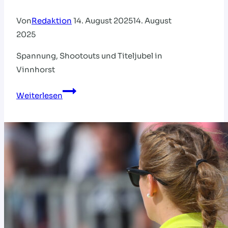
Von
Redaktion
14. August 2025
14. August
2025
Spannung, Shootouts und Titeljubel in
Vinnhorst
Vier
Weiterlesen
Deutsche
Meister
aus
vier
verschiedenen
Vereinen