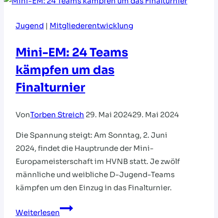
im
Beachhandball
Jugend
|
Mitgliederentwicklung
2026
Mini-EM: 24 Teams
kämpfen um das
Finalturnier
Von
Torben Streich
29. Mai 2024
29. Mai 2024
Die Spannung steigt: Am Sonntag, 2. Juni
2024, findet die Hauptrunde der Mini-
Europameisterschaft im HVNB statt. Je zwölf
männliche und weibliche D-Jugend-Teams
kämpfen um den Einzug in das Finalturnier.
Mini-
Weiterlesen