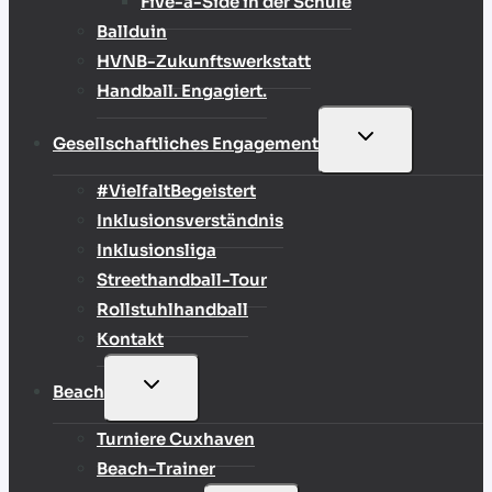
Five-a-Side in der Schule
Ballduin
HVNB-Zukunftswerkstatt
Handball. Engagiert.
UNTERMENÜ
Gesellschaftliches Engagement
UMSCHALTEN
#VielfaltBegeistert
Inklusionsverständnis
Inklusionsliga
Streethandball-Tour
Rollstuhlhandball
Kontakt
UNTERMENÜ
Beach
UMSCHALTEN
Turniere Cuxhaven
Beach-Trainer