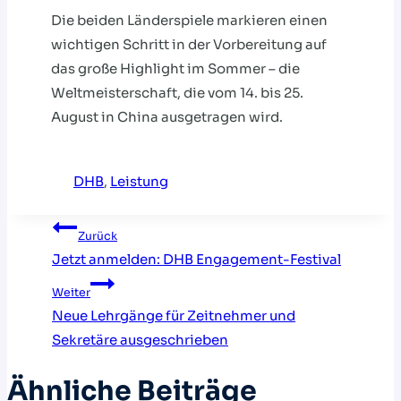
Die beiden Länderspiele markieren einen
wichtigen Schritt in der Vorbereitung auf
das große Highlight im Sommer – die
Weltmeisterschaft, die vom 14. bis 25.
August in China ausgetragen wird.
DHB
, 
Leistung
Beitragsnavigation
Zurück
Jetzt anmelden: DHB Engagement-Festival
Weiter
Neue Lehrgänge für Zeitnehmer und
Sekretäre ausgeschrieben
Ähnliche Beiträge