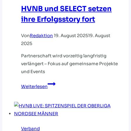
HVNB und SELECT setzen
ihre Erfolgsstory fort
Von
Redaktion
19. August 2025
19. August
2025
Partnerschaft wird vorzeitig langfristig
verlängert – Fokus auf gemeinsame Projekte
und Events
HVNB
Weiterlesen
und
SELECT
setzen
ihre
Erfolgsstory
Verband
fort