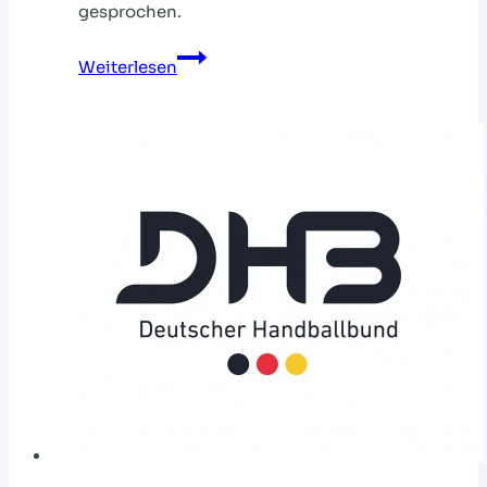
gesprochen.
WENN
Weiterlesen
ALLE
FOTOS
GEMACHT
SIND…
FINDET
IHR
MICH
AUF
DER
TRIBÜNE