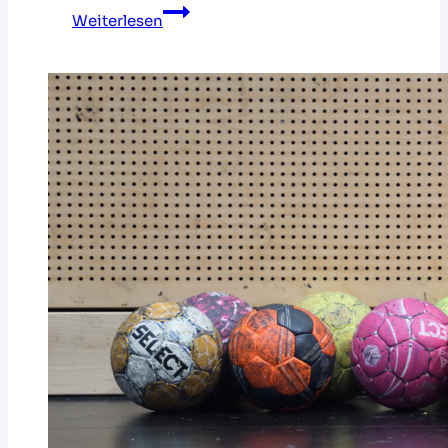
HVNB-
Weiterlesen
Geschäftsstelle
wieder
vollständig
erreichbar