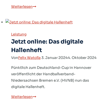
Erfolgreicher
Weiterlesen
Start
in
den
Partille
Leistung
Cup
Jetzt online: Das digitale
Hallenheft
Von
Felix Watolla
3. Januar 2024
4. Oktober 2024
Pünktlich zum Deutschland-Cup in Hannover
veröffentlicht der Handballverband-
Niedersachsen Bremen e.V. (HVNB) nun das
digitale Hallenheft.
Jetzt
Weiterlesen
online: