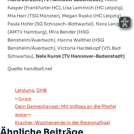
Kasper (Frankfurter HC), Lisa Lammich (HC Leipzig),
Mia Herr (TSG Münster), Megan Rusko (HC Leipzig),
Paula Hofer (SG Schozach-Bottwartal), Nora Lange
(AMTV Hamburg), Mira Bender (HSG
Bensheim/Auerbach), Hanna Walther (HSG
Bensheim/Auerbach), Victoria Hardekopf (VfL Bad
Schwartau),
Nele Kurok (TV Hannover-Badenstedt)
Quelle: handball.net
Leistung
, 
DHB
Beitragsnavigation
Zurück
Dein Gamechanger: Mit Vollgas an die Pfeife!
Weiter
Kracher-Wochenende in der Regionalliga!
Ähnliche Beiträge