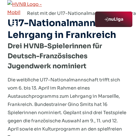
Zum
Inhalt
Reist mit der U17-Nationalmannschaft nach Fran
nuLiga
springen
U17-Nationalmannschaft:
Lehrgang in Frankreich
Drei HVNB-Spielerinnen für
Deutsch-Französisches
Jugendwerk nominiert
Die weibliche U17-Nationalmannschaft trifft sich
vom 6. bis 13. April im Rahmen eines
Austauschprogramms zum Lehrgang in Marseille,
Frankreich. Bundestrainer Gino Smits hat 16
Spielerinnen nominiert. Geplant sind drei Testspiele
gegen die französische Auswahl am 9., 11. und 12.
April sowie ein Kulturprogramm an den spielfreien