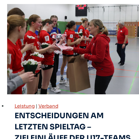
Das
digitale
Hallenheft
Leistung
|
Verband
ENTSCHEIDUNGEN AM
LETZTEN SPIELTAG –
ZIELEINLÄUFE DER U17-TEAMS