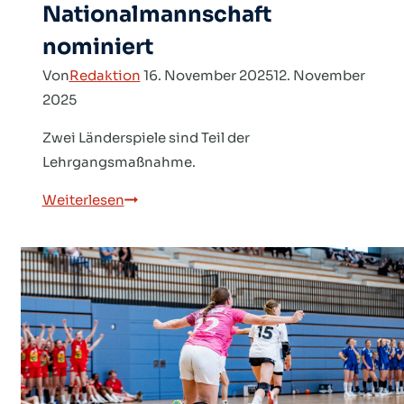
Nationalmannschaft
nominiert
Von
Redaktion
16. November 2025
12. November
2025
Zwei Länderspiele sind Teil der
Lehrgangsmaßnahme.
HVNB-
Weiterlesen
Quartett
für
U20-
Nationalmannschaft
nominiert