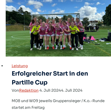
im
Saarland
Leistung
Erfolgreicher Start in den
Partille Cup
Von
Redaktion
4. Juli 2024
4. Juli 2024
M08 und W09 jeweils Gruppensieger / K.o.-Runde
startet am Freitag