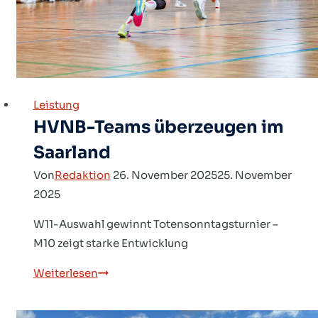
Leistung
HVNB-Teams überzeugen im
Saarland
Von
Redaktion
26. November 2025
25. November
2025
W11-Auswahl gewinnt Totensonntagsturnier –
M10 zeigt starke Entwicklung
HVNB-
Weiterlesen
Teams
überzeugen