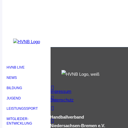
HVNB LIVE
NEWS
BILDUNG
Impressum
JUGEND
Datenschutz
LEISTUNGSSPORT
Handballverband
MITGLIEDER-
ENTWICKLUNG
Niedersachsen-Bremen e.V.