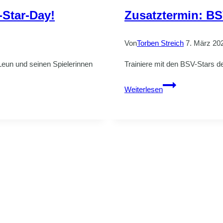
-Star-Day!
Zusatztermin: BS
Von
Torben Streich
7. März 20
Leun und seinen Spielerinnen
Trainiere mit den BSV-Stars d
Zusatztermin:
Weiterlesen
BSV-
Star-
Day
–
jetzt
buchen!