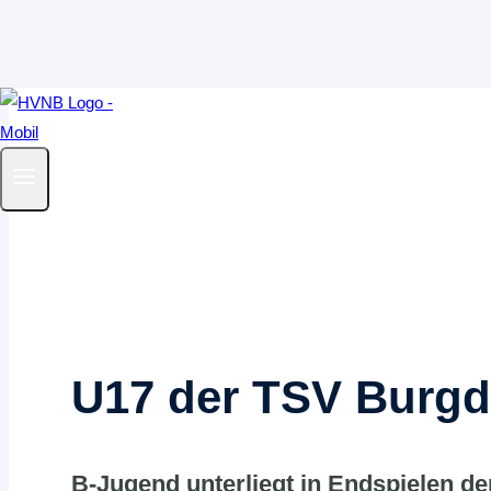
Zum
Inhalt
springen
U17 der TSV Burgdo
B-Jugend unterliegt in Endspielen 