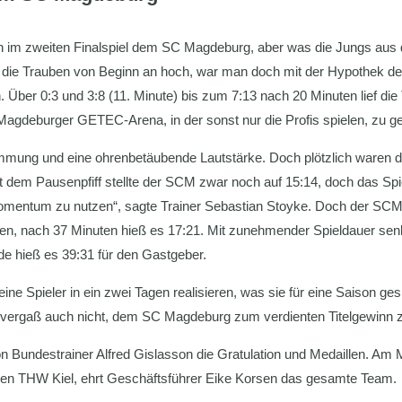
h im zweiten Finalspiel dem SC Magdeburg, aber was die Jungs aus
n die Trauben von Beginn an hoch, war man doch mit der Hypothek de
n. Über 0:3 und 3:8 (11. Minute) bis zum 7:13 nach 20 Minuten lief di
Magdeburger GETEC-Arena, in der sonst nur die Profis spielen, zu 
mmung und eine ohrenbetäubende Lautstärke. Doch plötzlich waren die
Mit dem Pausenpfiff stellte der SCM zwar noch auf 15:14, doch das Sp
mentum zu nutzen“, sagte Trainer Sebastian Stoyke. Doch der SCM h
fen, nach 37 Minuten hieß es 17:21. Mit zunehmender Spieldauer se
e hieß es 39:31 für den Gastgeber.
ine Spieler in ein zwei Tagen realisieren, was sie für eine Saison ge
 vergaß auch nicht, dem SC Magdeburg zum verdienten Titelgewinn zu
Bundestrainer Alfred Gislasson die Gratulation und Medaillen. Am Mi
en THW Kiel, ehrt Geschäftsführer Eike Korsen das gesamte Team.