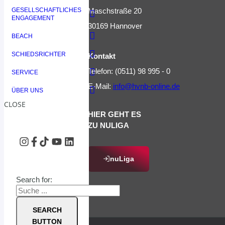
Maschstraße 20
GESELLSCHAFTLICHES
ENGAGEMENT
30169 Hannover
BEACH
SCHIEDSRICHTER
Kontakt
Telefon: (0511) 98 995 - 0
SERVICE
E-Mail:
info@hvnb-online.de
ÜBER UNS
CLOSE
HIER GEHT ES
ZU NULIGA
nuLiga
Search for:
SEARCH
BUTTON