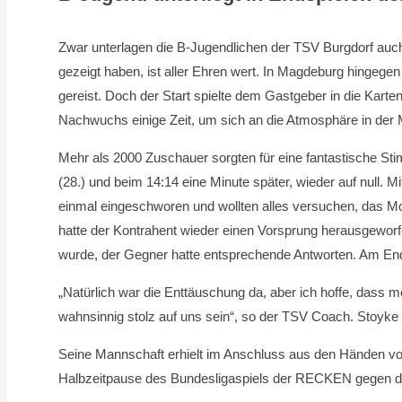
Zwar unterlagen die B-Jugendlichen der TSV Burgdorf auc
gezeigt haben, ist aller Ehren wert. In Magdeburg hingege
gereist. Doch der Start spielte dem Gastgeber in die Karte
Nachwuchs einige Zeit, um sich an die Atmosphäre in der 
Mehr als 2000 Zuschauer sorgten für eine fantastische Sti
(28.) und beim 14:14 eine Minute später, wieder auf null. 
einmal eingeschworen und wollten alles versuchen, das Mo
hatte der Kontrahent wieder einen Vorsprung herausgewor
wurde, der Gegner hatte entsprechende Antworten. Am End
„Natürlich war die Enttäuschung da, aber ich hoffe, dass me
wahnsinnig stolz auf uns sein“, so der TSV Coach. Stoyke
Seine Mannschaft erhielt im Anschluss aus den Händen von 
Halbzeitpause des Bundesligaspiels der RECKEN gegen d