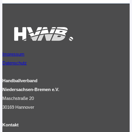
Impressum
Datenschutz
Handballverband
Niedersachsen-Bremen e.V.
Maschstraße 20
30169 Hannover
Kontakt