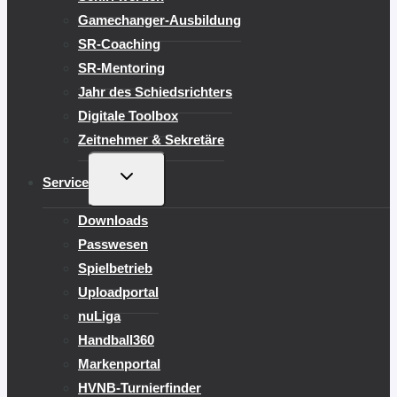
Gamechanger-Ausbildung
SR-Coaching
SR-Mentoring
Jahr des Schiedsrichters
Digitale Toolbox
Zeitnehmer & Sekretäre
UNTERMENÜ
Service
UMSCHALTEN
Downloads
Passwesen
Spielbetrieb
Uploadportal
nuLiga
Handball360
Markenportal
HVNB-Turnierfinder