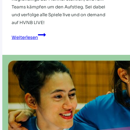
Teams kämpfen um den Aufstieg. Sei dabei
und verfolge alle Spiele live und on demand
auf HVNB LIVE!
HVNB
Weiterlesen
LIVE:
Showdown
in
Alfeld