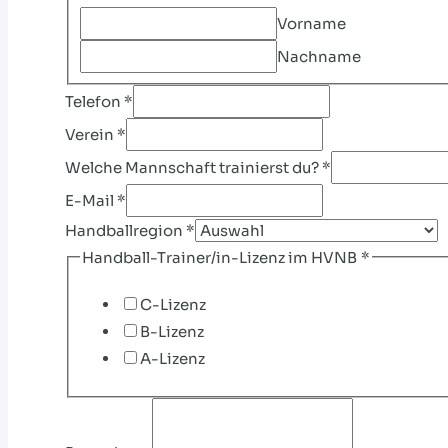
Vorname
Nachname
Telefon
*
Verein
*
Welche Mannschaft trainierst du?
*
E-Mail
*
Handballregion
*
Handball-Trainer/in-Lizenz im HVNB
*
C-Lizenz
B-Lizenz
A-Lizenz