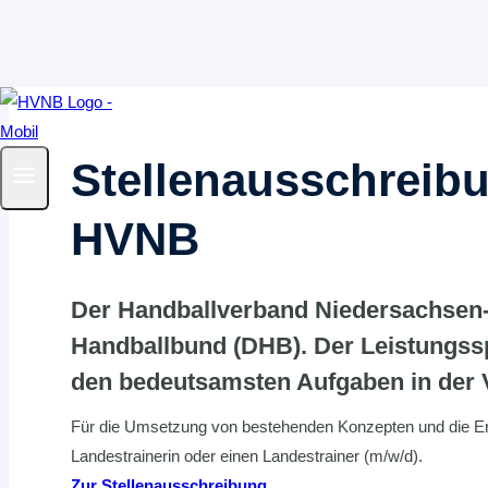
Zum
Inhalt
springen
Stellenausschreibu
HVNB
Der Handballverband Niedersachsen
Handballbund (DHB). Der Leistungsspo
den bedeutsamsten Aufgaben in der 
Für die Umsetzung von bestehenden Konzepten und die En
Landestrainerin oder einen Landestrainer (m/w/d).
Zur Stellenausschreibung