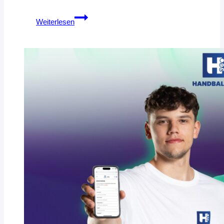
HVNB-
Weiterlesen
TRIKOT
FEIERT
PREMIERE
BEIM
SELECT
CUP