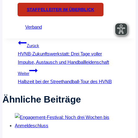
STAFFELLEITER IM ÜBERBLICK
Verband
Beitragsnavigation
Zurück
HVNB-Zukunftswerkstatt: Drei Tage voller
Impulse, Austausch und Handballleidenschaft
Weiter
Halbzeit bei der Streethandball-Tour des HVNB
Ähnliche Beiträge