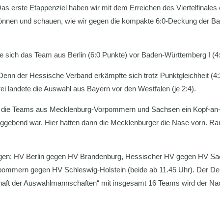
s erste Etappenziel haben wir mit dem Erreichen des Viertelfinales 
nnen und schauen, wie wir gegen die kompakte 6:0-Deckung der Bad
te sich das Team aus Berlin (6:0 Punkte) vor Baden-Württemberg I (4
enn der Hessische Verband erkämpfte sich trotz Punktgleichheit (4
ei landete die Auswahl aus Bayern vor den Westfalen (je 2:4).
ch die Teams aus Mecklenburg-Vorpommern und Sachsen ein Kopf-an-K
aggebend war. Hier hatten dann die Mecklenburger die Nase vorn. Ran
ngen: HV Berlin gegen HV Brandenburg, Hessischer HV gegen HV S
mern gegen HV Schleswig-Holstein (beide ab 11.45 Uhr). Der Deutsc
haft der Auswahlmannschaften“ mit insgesamt 16 Teams wird der Na