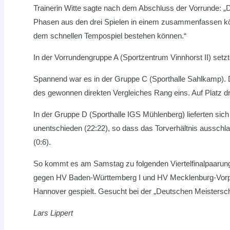
Trainerin Witte sagte nach dem Abschluss der Vorrunde: „Da
Phasen aus den drei Spielen in einem zusammenfassen kö
dem schnellen Tempospiel bestehen können.“
In der Vorrundengruppe A (Sportzentrum Vinnhorst II) setz
Spannend war es in der Gruppe C (Sporthalle Sahlkamp). D
des gewonnen direkten Vergleiches Rang eins. Auf Platz dr
In der Gruppe D (Sporthalle IGS Mühlenberg) lieferten si
unentschieden (22:22), so dass das Torverhältnis ausschl
(0:6).
So kommt es am Samstag zu folgenden Viertelfinalpaaru
gegen HV Baden-Württemberg I und HV Mecklenburg-Vorpom
Hannover gespielt. Gesucht bei der „Deutschen Meistersc
Lars Lippert