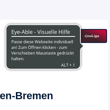
nuLiga
sen-Bremen