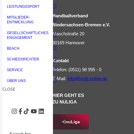
LEISTUNGSSPORT
Handballverband
MITGLIEDER-
ENTWICKLUNG
Niedersachsen-Bremen e.V.
GESELLSCHAFTLICHES
Maschstraße 20
ENGAGEMENT
30169 Hannover
BEACH
SCHIEDSRICHTER
Kontakt
Telefon: (0511) 98 995 - 0
SERVICE
E-Mail:
info@hvnb-online.de
ÜBER UNS
CLOSE
HIER GEHT ES
ZU NULIGA
nuLiga
Search for: