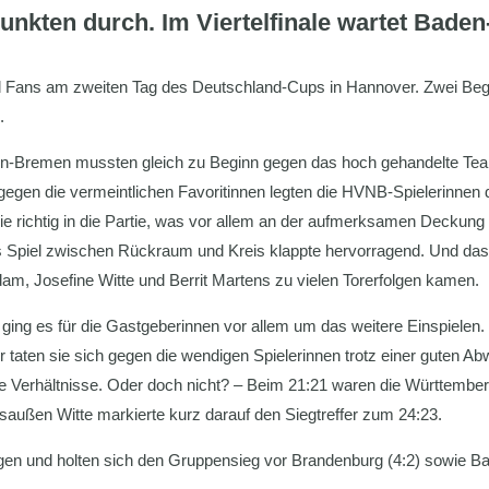
unkten durch. Im Viertelfinale wartet Bade
und Fans am zweiten Tag des Deutschland-Cups in Hannover. Zwei 
.
n-Bremen mussten gleich zu Beginn gegen das hoch gehandelte Tea
 gegen die vermeintlichen Favoritinnen legten die HVNB-Spielerinne
e richtig in die Partie, was vor allem an der aufmerksamen Deckung de
 Spiel zwischen Rückraum und Kreis klappte hervorragend. Und dass
dam, Josefine Witte und Berrit Martens zu vielen Torerfolgen kamen.
ing es für die Gastgeberinnen vor allem um das weitere Einspielen.
taten sie sich gegen die wendigen Spielerinnen trotz einer guten Ab
re Verhältnisse. Oder doch nicht? – Beim 21:21 waren die Württembe
saußen Witte markierte kurz darauf den Siegtreffer zum 24:23.
gen und holten sich den Gruppensieg vor Brandenburg (4:2) sowie Ba